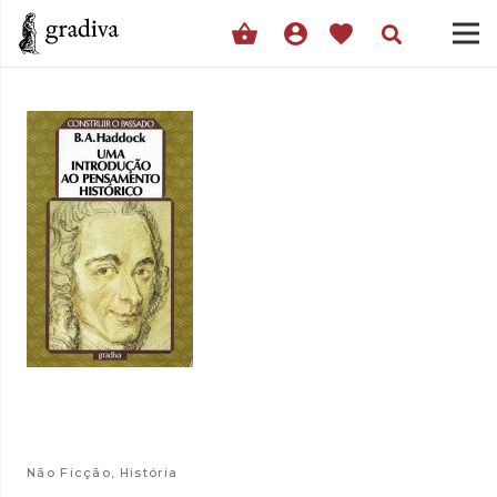
shopping_basket
account_circle
favorite
Não Ficção
,
História