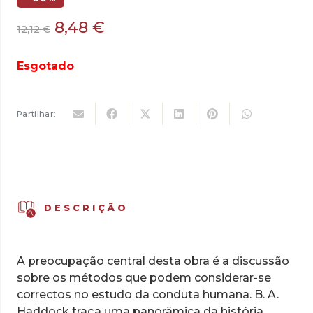
O
O
8,48
€
12,12
€
preço
preço
original
atual
Esgotado
era:
é:
12,12 €.
8,48 €.
Partilhar:
DESCRIÇÃO
A preocupação central desta obra é a discussão
sobre os métodos que podem considerar-se
correctos no estudo da conduta humana. B. A.
Haddock traça uma panorâmica da história