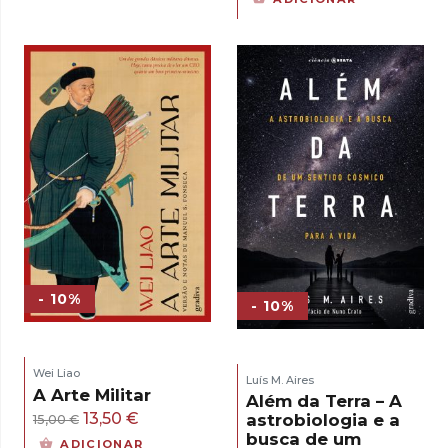
original
atual
era:
é:
17,00 €.
15,30 €.
- 10%
- 10%
Wei Liao
Luís M. Aires
A Arte Militar
Além da Terra – A
O
O
13,50
€
astrobiologia e a
15,00
€
busca de um
preço
preço
ADICIONAR