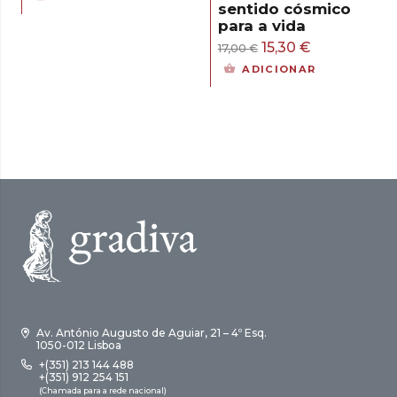
sentido cósmico
original
atual
para a vida
era:
é:
O
O
15,30
€
17,00
€
15,00 €.
13,50 €.
preço
preço
ADICIONAR
original
atual
era:
é:
17,00 €.
15,30 €.
Av. António Augusto de Aguiar, 21 – 4º Esq.
1050-012 Lisboa
+(351) 213 144 488
+(351) 912 254 151
(Chamada para a rede nacional)