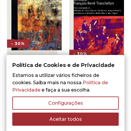
- 30%
- 30%
Francois-René Tranchefort
Política de Cookies e de Privacidade
Guia da Música
Sinfónica
Francois-René Tranchefort
Estamos a utilizar vários ficheiros de
Guia da Música de
cookies. Saiba mais na nossa
Política de
O
O
25,44
€
Câmara
36,34
€
preço
preço
Privacidade
e faça a sua escolha.
LER MAIS
original
atual
O
O
7,00
€
10,00
€
era:
é:
preço
preço
LER MAIS
36,34 €.
25,44 €.
original
atual
Configurações
era:
é:
10,00 €.
7,00 €.
Aceitar todos