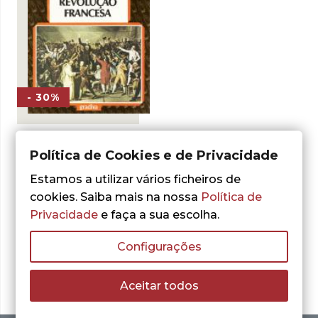
- 30%
Alfred Cobban
Política de Cookies e de Privacidade
A Interpretação
Social da
Estamos a utilizar vários ficheiros de
Revolução
Francesa
cookies. Saiba mais na nossa
Política de
Privacidade
e faça a sua escolha.
O
O
6,36
€
9,09
€
preço
preço
LER MAIS
original
atual
Configurações
era:
é:
9,09 €.
6,36 €.
Aceitar todos