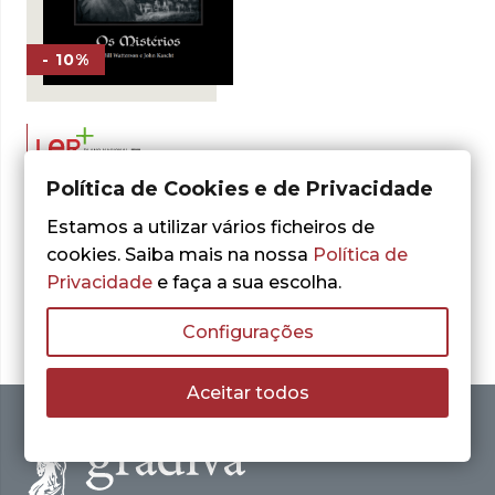
- 10%
Bill Watterson
John Kascht
Política de Cookies e de Privacidade
,
Os Mistérios
Estamos a utilizar vários ficheiros de
O
O
17,99
€
19,99
€
cookies. Saiba mais na nossa
Política de
preço
preço
ADICIONAR
original
atual
Privacidade
e faça a sua escolha.
era:
é:
19,99 €.
17,99 €.
Configurações
Aceitar todos