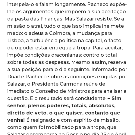
à
interpela-o e falam longamente. Pacheco expõe-
ida
lhe os argumentos que impõem a sua aceitação
para
da pasta das Finanças. Mas Salazar resiste. Se a
Lisboa
missão o atrai, tudo o que isso implica lhe mete
medo: o adeus a Coimbra, a mudança para
Lisboa, a turbulência política na capital, o facto
de o poder estar entregue à tropa. Para aceitar,
impõe condições draconianas: controlo total
sobre todas as despesas. Mesmo assim, reserva
a sua posição para o dia seguinte. Informado por
Duarte Pacheco sobre as condições exigidas por
Salazar, o Presidente Carmona reúne de
imediato o Conselho de Ministros para analisar a
questão. E o resultado será concludente:
– Sim
senhor, plenos poderes, totais, absolutos,
direito de veto, o que quiser, contanto que
venha!
É resignado e com espírito de missão,
como quem foi mobilizado para a tropa, que
Salazar desembarca no Rossio no dia 25 de Abril