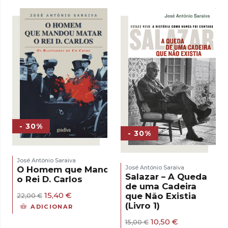
era:
é:
15,00 €.
10,50 €.
- 30%
- 30%
José António Saraiva
José António Saraiva
O Homem que Mandou Matar
Salazar – A Queda
o Rei D. Carlos
de uma Cadeira
O
O
15,40
€
que Não Existia
22,00
€
preço
preço
(Livro 1)
ADICIONAR
original
atual
era:
é:
O
O
10,50
€
15,00
€