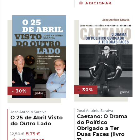
22,00 €.
15,40 €.
preço
preço
ADICIONAR
original
atual
era:
é:
15,00 €.
10,50 €.
- 30%
- 30%
José António Saraiva
José António Saraiva
Caetano: O Drama
O 25 de Abril Visto
do Político
do Outro Lado
Obrigado a Ter
O
O
8,75
€
Duas Faces (livro
12,50
€
preço
preço
3)