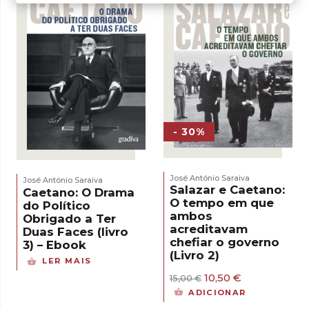
- 30%
José António Saraiva
José António Saraiva
Salazar e Caetano:
Caetano: O Drama
O tempo em que
do Político
ambos
Obrigado a Ter
acreditavam
Duas Faces (livro
chefiar o governo
3) – Ebook
(Livro 2)
LER MAIS
O
O
10,50
€
15,00
€
preço
preço
ADICIONAR
original
atual