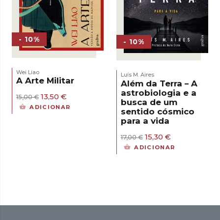
- 10%
- 10%
Wei Liao
Luís M. Aires
A Arte Militar
Além da Terra – A
astrobiologia e a
O
O
13,50
€
15,00
€
busca de um
preço
preço
ADICIONAR
sentido cósmico
original
atual
para a vida
era:
é:
15,00 €.
13,50 €.
O
O
15,30
€
17,00
€
preço
preço
ADICIONAR
original
atual
era:
é:
17,00 €.
15,30 €.