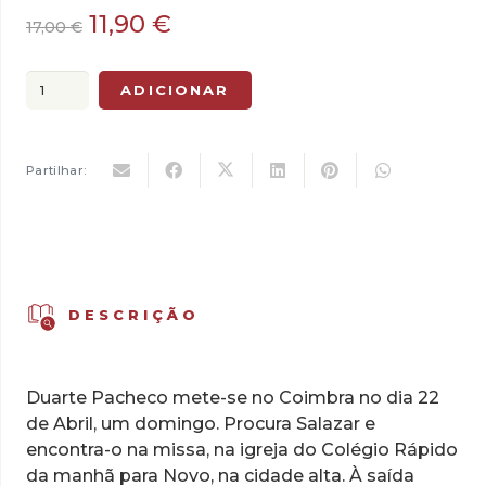
O
O
11,90
€
17,00
€
preço
preço
original
atual
Quantidade
ADICIONAR
era:
é:
de
17,00 €.
11,90 €.
Salazar
e
Partilhar:
a
Sua
Época,
Vol.
1
DESCRIÇÃO
-
Da
infância
Duarte Pacheco mete-se no Coimbra no dia 22
em
de Abril, um domingo. Procura Salazar e
Santa
encontra-o na missa, na igreja do Colégio Rápido
Comba
da manhã para Novo, na cidade alta. À saída