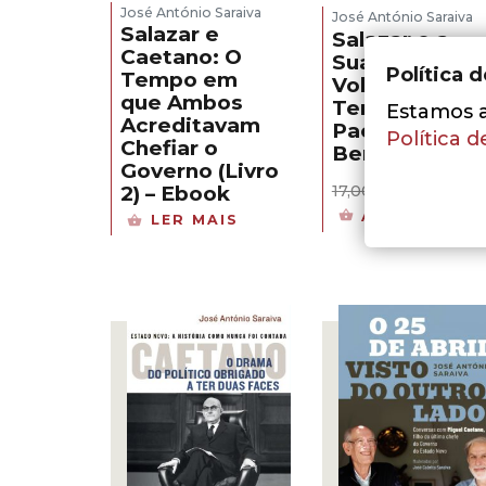
José António Saraiva
José António Saraiva
Salazar e
Salazar e a
Caetano: O
Sua Época,
Política 
Tempo em
Vol. 2 – Do
que Ambos
Terreiro do
Estamos a 
Acreditavam
Paço a São
Política d
Chefiar o
Bento
Governo (Livro
O
O
11,90
€
2) – Ebook
17,00
€
preço
pre
ADICIONAR
LER MAIS
original
atu
era:
é:
17,00 €.
11,9