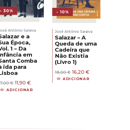
- 30%
- 10%
José António Saraiva
José António Saraiva
Salazar e a
Salazar – A
Sua Época,
Queda de uma
Vol. 1 – Da
Cadeira que
infância em
Não Existia
Santa Comba
(Livro 1)
à ida para
O
O
16,20
€
Lisboa
18,00
€
preço
preço
ADICIONAR
O
O
original
atual
11,90
€
17,00
€
preço
preço
era:
é:
ADICIONAR
original
atual
18,00 €.
16,20 €.
era:
é:
17,00 €.
11,90 €.