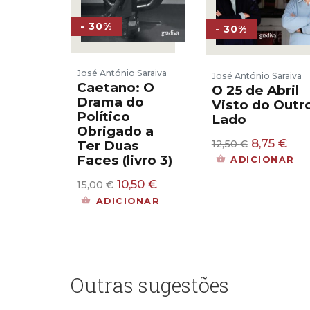
- 30%
- 30%
José António Saraiva
José António Saraiva
Caetano: O
O 25 de Abril
Drama do
Visto do Outr
Político
Lado
Obrigado a
O
O
8,75
€
12,50
€
Ter Duas
preço
pre
Faces (livro 3)
ADICIONAR
original
atu
era:
é:
O
O
10,50
€
15,00
€
12,50 €.
8,75
preço
preço
ADICIONAR
original
atual
era:
é:
15,00 €.
10,50 €.
Outras sugestões