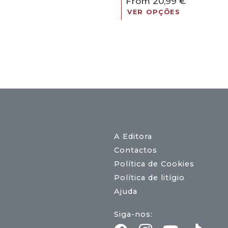
From
20,99
€
era:
é:
15,00 €.
13,50 €.
VER OPÇÕES
A Editora
Contactos
Política de Cookies
Política de litígio
Ajuda
Siga-nos: