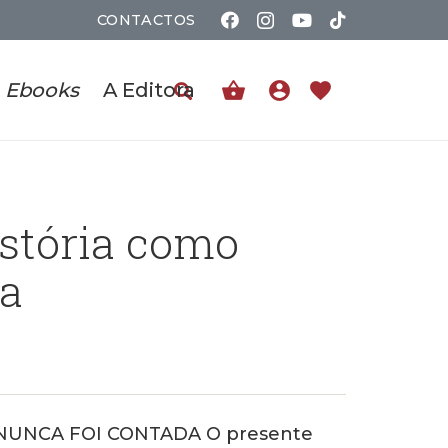
CONTACTOS
shopping_basket
account_circle
favorite
Ebooks
A Editora
istória como
da
NUNCA FOI CONTADA O presente