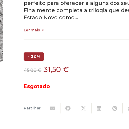
perfeito para oferecer a alguns dos seu
Finalmente completa a trilogia que d
Estado Novo como…
Ler mais
- 30%
O
O
31,50
€
45,00
€
preço
preço
original
atual
Esgotado
era:
é:
45,00 €.
31,50 €.
Partilhar: