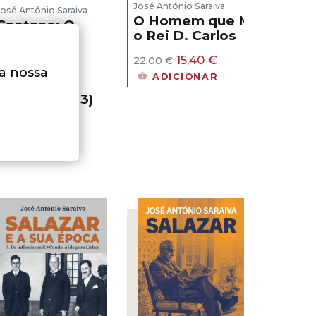
José António Saraiva
José António Saraiva
O Homem que Mandou Ma
Caetano: O
o Rei D. Carlos
Drama do
Político
O
O
15,40
€
22,00
€
Obrigado a
preço
preço
na nossa
ADICIONAR
Ter Duas
original
atual
Faces (livro 3)
era:
é:
22,00 €.
15,40 €.
– Ebook
LER MAIS