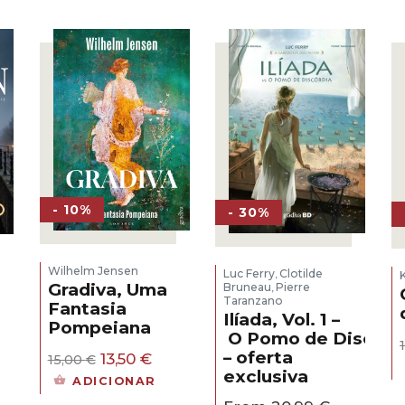
- 10%
- 30%
Wilhelm Jensen
Luc Ferry
Clotilde
,
Gradiva, Uma
Bruneau
Pierre
,
Taranzano
Fantasia
Ilíada, Vol. 1 –
Pompeiana
O Pomo de Discórd
eço
– oferta
O
O
al
13,50
€
15,00
€
preço
preço
exclusiva
ADICIONAR
original
atual
30 €.