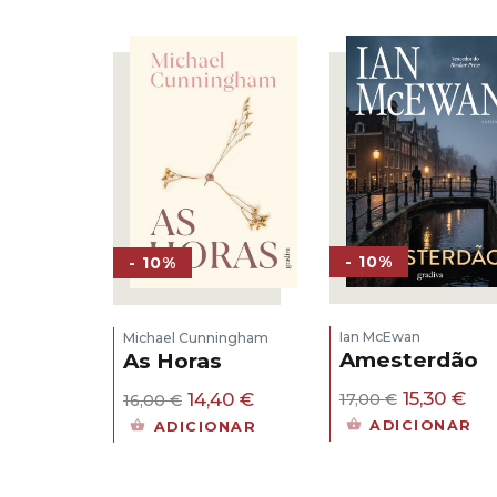
- 10%
- 10%
Ian McEwan
Michael Cunningham
Amesterdão
As Horas
O
O
O
O
15,30
€
14,40
€
17,00
€
16,00
€
preço
pr
preço
preço
ADICIONAR
ADICIONAR
original
atu
original
atual
era:
é:
era:
é:
17,00 €.
15,
16,00 €.
14,40 €.