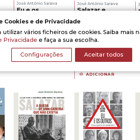
José António Saraiva
José António Saraiva
Eu e os
Salazar e
Políticos
Caetano: O
de Cookies e de Privacidade
tempo em que
O
O
8,75
€
12,50
€
ambos
utilizar vários ficheiros de cookies. Saiba mais 
preço
preço
LER MAIS
acreditavam
original
atual
e Privacidade
e faça a sua escolha.
chefiar o
era:
é:
governo (Livro
12,50 €.
8,75 €.
Configurações
Aceitar todos
2)
ço
O
O
al
10,50
€
15,00
€
preço
preço
ADICIONAR
original
atual
0 €.
era:
é:
15,00 €.
10,50 €.