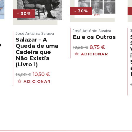
- 30%
- 30%
José António Saraiva
José António Saraiva
Eu e os Outros
Salazar – A
o
Queda de uma
O
O
8,75
€
12,50
€
Cadeira que
preço
preço
ADICIONAR
Não Existia
original
atual
era:
é:
(Livro 1)
ço
12,50 €.
8,75 €.
al
O
O
10,50
€
15,00
€
preço
preço
ADICIONAR
 €.
original
atual
era:
é:
15,00 €.
10,50 €.