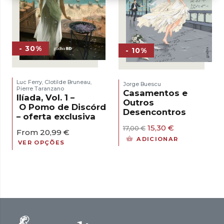
- 30%
- 10%
Luc Ferry
Clotilde Bruneau
,
,
Jorge Buescu
Pierre Taranzano
Casamentos e
Ilíada, Vol. 1 –
Outros
O Pomo de Discórdia
Desencontros
– oferta exclusiva
O
O
15,30
€
17,00
€
From
20,99
€
preço
preço
ADICIONAR
VER OPÇÕES
original
atual
era:
é:
17,00 €.
15,30 €.