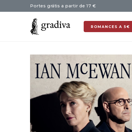
Portes grátis a partir de 17 €
ROMANCES A 5€