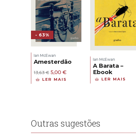
- 63%
Ian McEwan
Ian McEwan
Amesterdão
A Barata –
O
O
Ebook
5,00
€
13,63
€
preço
preço
LER MAIS
LER MAIS
original
atual
era:
é:
13,63 €.
5,00 €.
Outras sugestões