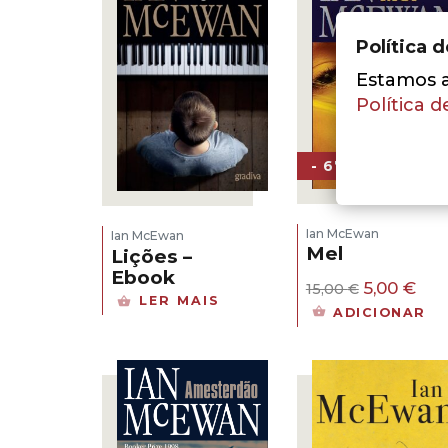
Política 
Estamos a 
Política d
- 67%
Ian McEwan
Ian McEwan
Mel
Lições –
Ebook
O
O
5,00
€
15,00
€
LER MAIS
preço
pre
ADICIONAR
original
atu
era:
é:
15,00 €.
5,00