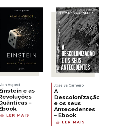
Alain Aspect
José Sá Carneiro
Einstein e as
A
Revoluções
Descolonização
Quânticas –
e os seus
Ebook
Antecedentes
– Ebook
LER MAIS
LER MAIS