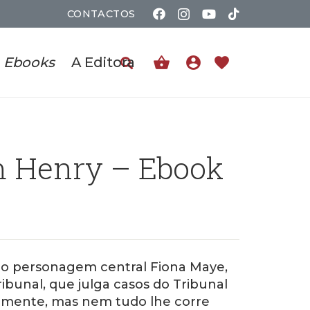
CONTACTOS
shopping_basket
account_circle
favorite
Ebooks
A Editora
m Henry – Ebook
o personagem central Fiona Maye,
bunal, que julga casos do Tribunal
almente, mas nem tudo lhe corre