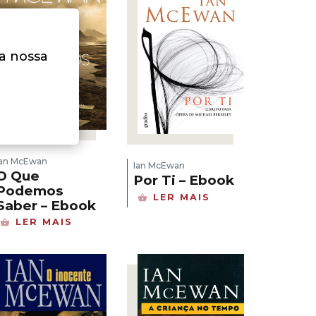
na nossa
Ian McEwan
Ian McEwan
O Que
Por Ti – Ebook
Podemos
LER MAIS
Saber – Ebook
LER MAIS