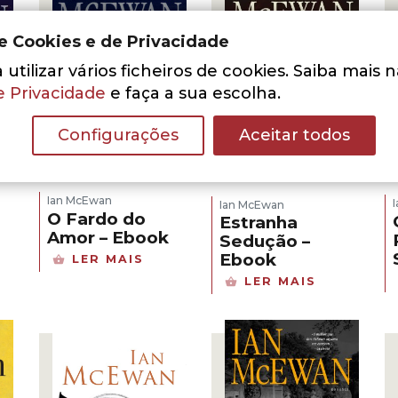
de Cookies e de Privacidade
utilizar vários ficheiros de cookies. Saiba mais 
e Privacidade
e faça a sua escolha.
Configurações
Aceitar todos
Ian McEwan
Ian McEwan
O Fardo do
Estranha
Amor – Ebook
Sedução –
Ebook
LER MAIS
ço
LER MAIS
al
 €.