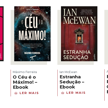
Ian McEwan
Máximo Ferreira
Estranha
O Céu é o
Sedução –
Máximo! –
Ebook
Ebook
LER MAIS
LER MAIS