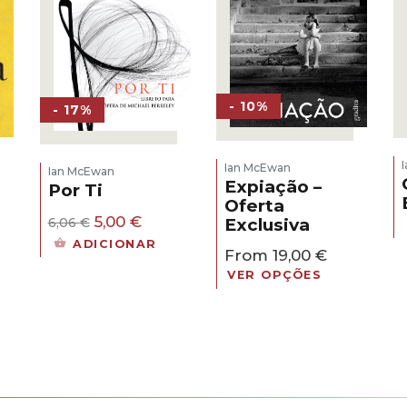
- 10%
- 17%
Ian McEwan
Ian McEwan
Expiação –
Por Ti
Oferta
O
O
5,00
€
Exclusiva
6,06
€
preço
preço
ADICIONAR
original
atual
From
19,00
€
era:
é:
VER OPÇÕES
6,06 €.
5,00 €.