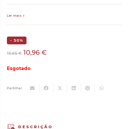
Ler mais
- 30%
O
O
10,96
€
15,65
€
preço
preço
original
atual
Esgotado
era:
é:
15,65 €.
10,96 €.
Partilhar:
DESCRIÇÃO