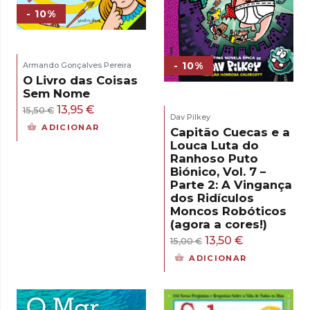
- 10%
- 10%
Armando Gonçalves Pereira
O Livro das Coisas
Sem Nome
O
O
13,95
€
15,50
€
Dav Pilkey
preço
preço
ADICIONAR
Capitão Cuecas e a
original
atual
Louca Luta do
Ranhoso Puto
era:
é:
Biónico, Vol. 7 –
15,50 €.
13,95 €.
Parte 2: A Vingança
dos Ridículos
Moncos Robóticos
(agora a cores!)
O
O
13,50
€
15,00
€
preço
preço
ADICIONAR
original
atual
era:
é:
15,00 €.
13,50 €.