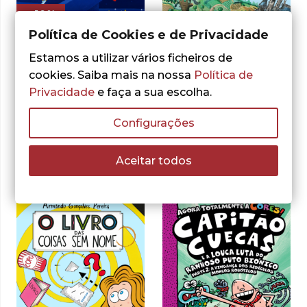
- 10%
- 10%
Política de Cookies e de Privacidade
Estamos a utilizar vários ficheiros de
Jennifer Berne e Lorraine Nam
,
Valerie Thomas
Korky Paul
cookies. Saiba mais na nossa
Política de
Olha para o Céu
Mimi e Rogério –
Comigo – Neil
Privacidade
e faça a sua escolha.
Onde Está o
deGrasse Tyson:
Rogério?
Uma vida entre as
Configurações
O
O
13,50
€
15,00
€
estrelas
preço
preço
O
O
ADICIONAR
13,50
€
15,00
€
Aceitar todos
original
atual
preço
preço
ADICIONAR
era:
é:
original
atual
15,00 €.
13,50 €.
era:
é:
15,00 €.
13,50 €.