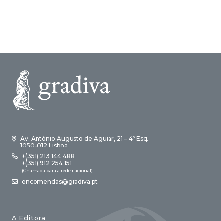
original
atual
era:
é:
8,00 €.
5,60 €.
Av. António Augusto de Aguiar, 21 – 4º Esq.
1050-012 Lisboa
+(351) 213 144 488
+(351) 912 254 151
(Chamada para a rede nacional)
encomendas@gradiva.pt
A Editora