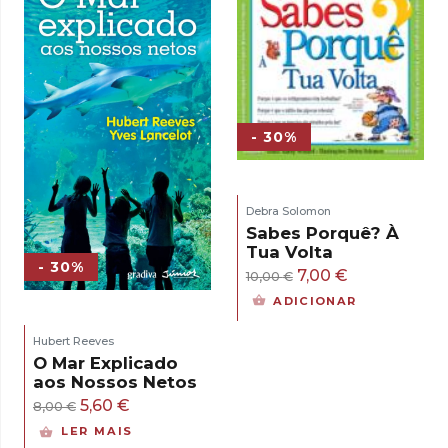
- 30%
Debra Solomon
Sabes Porquê? À
Tua Volta
- 30%
O
O
7,00
€
10,00
€
preço
preço
ADICIONAR
original
atual
Hubert Reeves
era:
é:
O Mar Explicado
10,00 €.
7,00 €.
aos Nossos Netos
O
O
5,60
€
8,00
€
preço
preço
LER MAIS