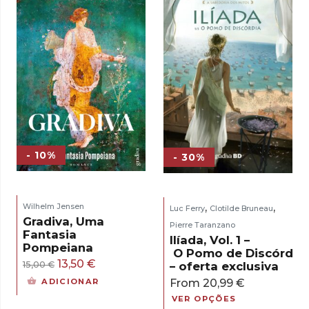
- 10%
- 30%
,
,
Wilhelm Jensen
Luc Ferry
Clotilde Bruneau
Gradiva, Uma
Pierre Taranzano
Fantasia
Ilíada, Vol. 1 –
Pompeiana
O Pomo de Discórdia
O
O
13,50
€
– oferta exclusiva
15,00
€
preço
preço
From
20,99
€
ADICIONAR
original
atual
VER OPÇÕES