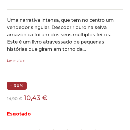
Uma narrativa intensa, que tem no centro um
vendedor singular. Descobrir ouro na selva
amazónica foi um dos seus múltiplos feitos.
Este é um livro atravessado de pequenas
histórias que giram em torno da…
Ler mais
- 30%
O
O
10,43
€
14,90
€
preço
preço
original
atual
Esgotado
era:
é:
14,90 €.
10,43 €.