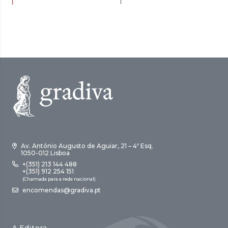
original
atual
original
atual
era:
é:
era:
é:
17,00 €.
15,30 €.
18,00 €.
16,20 €.
Av. António Augusto de Aguiar, 21 – 4º Esq.
1050-012 Lisboa
+(351) 213 144 488
+(351) 912 254 151
(Chamada para a rede nacional)
encomendas@gradiva.pt
A Editora