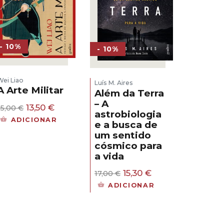
- 10%
- 10%
Wei Liao
Luís M. Aires
A Arte Militar
Além da Terra
– A
O
O
13,50
€
15,00
€
astrobiologia
preço
preço
ADICIONAR
e a busca de
original
atual
um sentido
era:
é:
15,00 €.
13,50 €.
cósmico para
a vida
O
O
15,30
€
17,00
€
preço
preço
ADICIONAR
original
atual
era:
é:
17,00 €.
15,30 €.