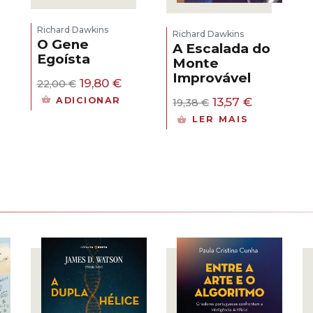
Richard Dawkins
Richard Dawkins
O Gene
A Escalada do
Egoísta
Monte
Improvável
O
O
19,80
€
22,00
€
preço
preço
O
O
13,57
€
ADICIONAR
19,38
€
original
atual
preço
preço
LER MAIS
era:
é:
original
atual
22,00 €.
19,80 €.
era:
é:
19,38 €.
13,57 €.