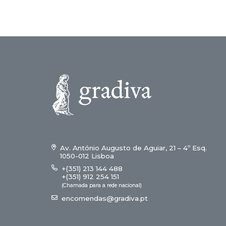
Av. António Augusto de Aguiar, 21 – 4º Esq.
1050-012 Lisboa
+(351) 213 144 488
+(351) 912 254 151
(Chamada para a rede nacional)
encomendas@gradiva.pt