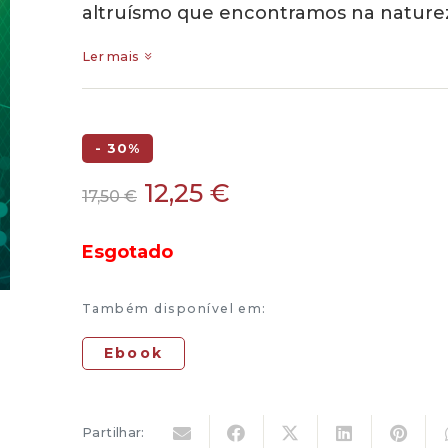
altruísmo que encontramos na nature
Ler mais
- 30%
O
O
12,25
€
17,50
€
preço
preço
original
atual
Esgotado
era:
é:
17,50 €.
12,25 €.
Também disponível em:
Ebook
Partilhar: