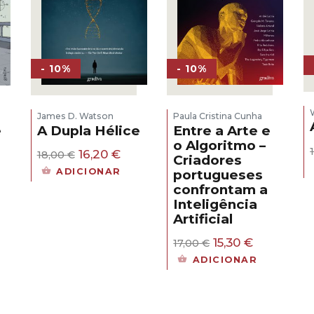
- 10%
- 10%
James D. Watson
Paula Cristina Cunha
A Dupla Hélice
Entre a Arte e
e
o Algoritmo –
O
O
16,20
€
18,00
€
Criadores
s
preço
preço
ADICIONAR
portugueses
original
atual
confrontam a
era:
é:
eço
Inteligência
18,00 €.
16,20 €.
al
Artificial
30 €.
O
O
15,30
€
17,00
€
preço
preço
ADICIONAR
original
atual
era:
é:
17,00 €.
15,30 €.