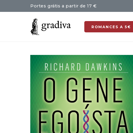
Portes grátis a partir de 17 €
ROMANCES A 5€