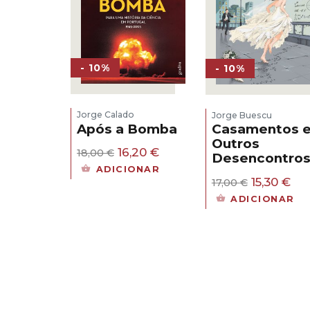
- 10%
- 10%
Jorge Calado
Jorge Buescu
Após a Bomba
Casamentos 
Outros
O
O
16,20
€
18,00
€
Desencontro
preço
preço
ADICIONAR
original
atual
O
O
15,30
€
17,00
€
era:
é:
preço
pr
ADICIONAR
18,00 €.
16,20 €.
original
atu
era:
é:
17,00 €.
15,