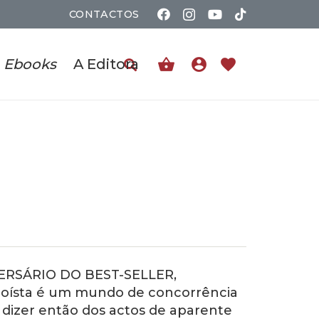
CONTACTOS
shopping_basket
account_circle
favorite
Ebooks
A Editora
RSÁRIO DO BEST-SELLER,
ísta é um mundo de concorrência
 dizer então dos actos de aparente