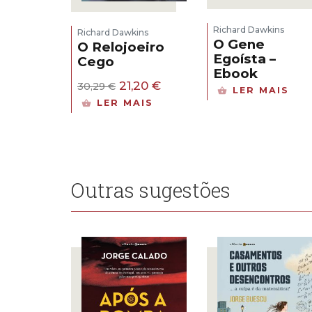
Richard Dawkins
Richard Dawkins
O Gene
O Relojoeiro
Egoísta –
Cego
Ebook
O
O
21,20
€
30,29
€
LER MAIS
preço
preço
LER MAIS
original
atual
era:
é:
30,29 €.
21,20 €.
Outras sugestões