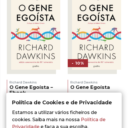
- 10%
Richard Dawkins
Richard Dawkins
O Gene Egoísta –
O Gene Egoísta
Ebook
O
O
19,80
€
22,00
€
LER MAIS
preço
preço
Política de Cookies e de Privacidade
ADICIONAR
original
atual
era:
é:
Estamos a utilizar vários ficheiros de
22,00 €.
19,80 €.
cookies. Saiba mais na nossa
Política de
Privacidade
e faça a sua escolha.