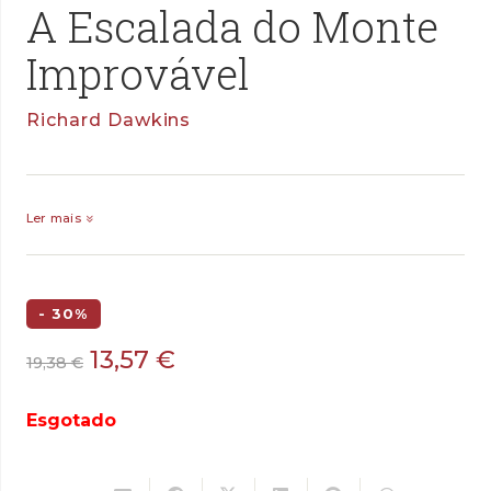
A Escalada do Monte
Improvável
Richard Dawkins
Ler mais
- 30%
O
O
13,57
€
19,38
€
preço
preço
original
atual
Esgotado
era:
é:
19,38 €.
13,57 €.