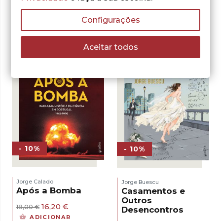
Outras sugestões
Configurações
Aceitar todos
- 10%
- 10%
Jorge Calado
Jorge Buescu
Após a Bomba
Casamentos e
Outros
O
O
16,20
€
18,00
€
Desencontros
preço
preço
ADICIONAR