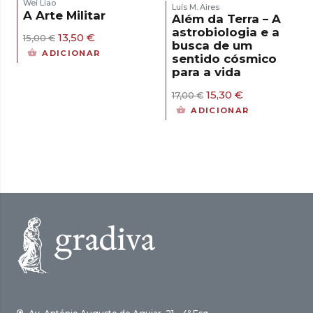
Wei Liao
Luís M. Aires
A Arte Militar
Além da Terra – A
astrobiologia e a
O
O
13,50
€
15,00
€
busca de um
preço
preço
ADICIONAR
sentido cósmico
original
atual
para a vida
era:
é:
15,00 €.
13,50 €.
O
O
15,30
€
17,00
€
preço
preço
ADICIONAR
original
atual
era:
é:
17,00 €.
15,30 €.