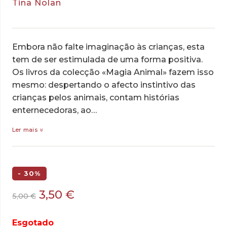
Tina Nolan
Embora não falte imaginação às crianças, esta
tem de ser estimulada de uma forma positiva.
Os livros da colecção «Magia Animal» fazem isso
mesmo: despertando o afecto instintivo das
crianças pelos animais, contam histórias
enternecedoras, ao…
Ler mais
- 30%
O
O
3,50
€
5,00
€
preço
preço
original
atual
Esgotado