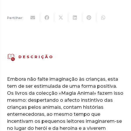
era:
é:
5,00 €.
3,50 €.
Partilhar:
DESCRIÇÃO
Embora não falte imaginação às crianças, esta
tem de ser estimulada de uma forma positiva.
Os livros da colecção «Magia Animal» fazem isso
mesmo: despertando o afecto instintivo das
crianças pelos animais, contam histórias
enternecedoras, ao mesmo tempo que
incentivam os pequenos leitores imaginarem-se
no lugar do herói e da heroína e a viverem