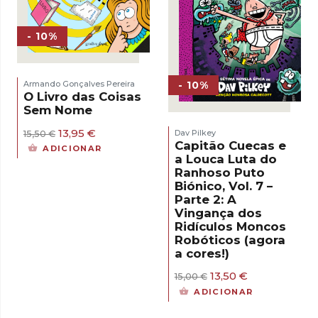
- 10%
- 10%
Armando Gonçalves Pereira
O Livro das Coisas
Sem Nome
O
O
13,95
€
Dav Pilkey
15,50
€
preço
preço
Capitão Cuecas e
ADICIONAR
original
atual
a Louca Luta do
era:
é:
Ranhoso Puto
15,50 €.
13,95 €.
Biónico, Vol. 7 –
Parte 2: A
Vingança dos
Ridículos Moncos
Robóticos (agora
a cores!)
O
O
13,50
€
15,00
€
preço
preço
ADICIONAR
original
atual
era:
é: