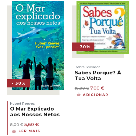
15,00 €.
13,50 €.
- 30%
Debra Solomon
Sabes Porquê? À
Tua Volta
- 30%
O
O
7,00
€
10,00
€
preço
preço
ADICIONAR
original
atual
era:
é:
Hubert Reeves
10,00 €.
7,00 €.
O Mar Explicado
aos Nossos Netos
O
O
5,60
€
8,00
€
preço
preço
LER MAIS
original
atual