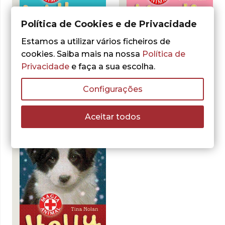
Política de Cookies e de Privacidade
- 30%
- 30%
Estamos a utilizar vários ficheiros de
cookies. Saiba mais na nossa
Política de
Tina Nolan
Tina Nolan
Privacidade
e faça a sua escolha.
Merlin
Willow
O
O
O
O
3,50
€
3,50
€
5,00
€
5,00
€
Configurações
preço
preço
preço
preço
LER MAIS
LER MAIS
original
atual
original
atual
era:
é:
era:
é:
Aceitar todos
5,00 €.
3,50 €.
5,00 €.
3,50 €.