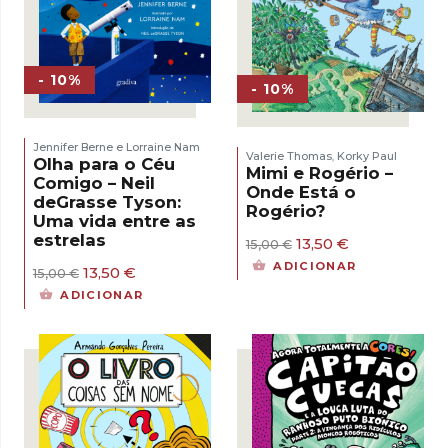
- 10%
- 10%
Jennifer Berne e Lorraine Nam
Valerie Thomas
Korky Paul
,
Olha para o Céu
Mimi e Rogério –
Comigo – Neil
Onde Está o
deGrasse Tyson:
Rogério?
Uma vida entre as
estrelas
O
O
13,50
€
15,00
€
preço
preço
ADICIONAR
O
O
13,50
€
15,00
€
original
atual
preço
preço
era:
é:
ADICIONAR
original
atual
15,00 €.
13,50 €.
era:
é:
15,00 €.
13,50 €.