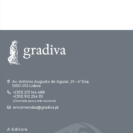
era:
é:
8,00 €.
5,60 €.
Av. António Augusto de Aguiar, 21 – 4º Esq.
1050-012 Lisboa
+(351) 213 144 488
+(351) 912 254 151
(Chamada para a rede nacional)
encomendas@gradiva.pt
A Editora