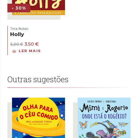
- 30%
Tina Nolan
Holly
O
O
3,50
€
5,00
€
preço
preço
LER MAIS
original
atual
era:
é:
5,00 €.
3,50 €.
Outras sugestões