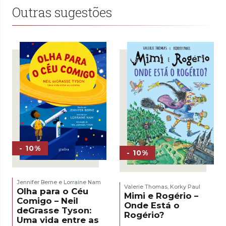
Outras sugestões
- 10%
- 10%
Jennifer Berne e Lorraine Nam
Valerie Thomas
Korky Paul
,
Olha para o Céu
Mimi e Rogério –
Comigo – Neil
Onde Está o
deGrasse Tyson:
Rogério?
Uma vida entre as