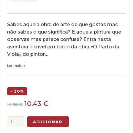
Sabes aquela obra de arte de que gostas mas
não sabes o que significa? E aquela pintura que
observas mas parece confusa? Entra nesta
aventura incrível em torno da obra «O Parto da
Viola» do pintor…
Ler mais
- 30%
O
O
10,43
€
14,90
€
preço
preço
original
atual
Quantidade
ADICIONAR
era:
é:
de