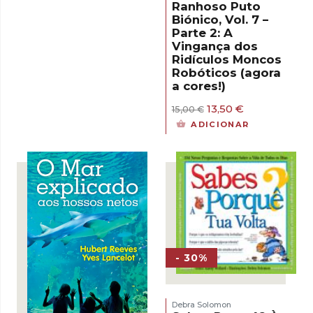
era:
é:
Ranhoso Puto
15,50 €.
13,95 €.
Biónico, Vol. 7 –
Parte 2: A
Vingança dos
Ridículos Moncos
Robóticos (agora
a cores!)
O
O
13,50
€
15,00
€
preço
preço
ADICIONAR
original
atual
era:
é:
15,00 €.
13,50 €.
- 30%
Debra Solomon