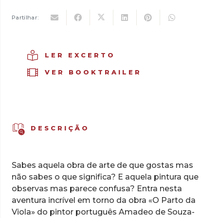
14,90 €.
10,43 €.
DuARTe
-
Partilhar:
Uma
Peça
de
LER EXCERTO
Arte:
VER BOOKTRAILER
Parto
da
Viola,
Vol.
4
DESCRIÇÃO
Sabes aquela obra de arte de que gostas mas
não sabes o que significa? E aquela pintura que
observas mas parece confusa? Entra nesta
aventura incrível em torno da obra «O Parto da
Viola» do pintor português Amadeo de Souza-