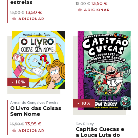
estrelas
O
O
13,50
€
15,00
€
preço
preço
ADICIONAR
O
O
13,50
€
15,00
€
original
atual
preço
preço
era:
é:
ADICIONAR
original
atual
15,00 €.
13,50 €.
era:
é:
15,00 €.
13,50 €.
- 10%
- 10%
Armando Gonçalves Pereira
O Livro das Coisas
Sem Nome
O
O
13,95
€
Dav Pilkey
15,50
€
preço
preço
Capitão Cuecas e
ADICIONAR
original
atual
a Louca Luta do