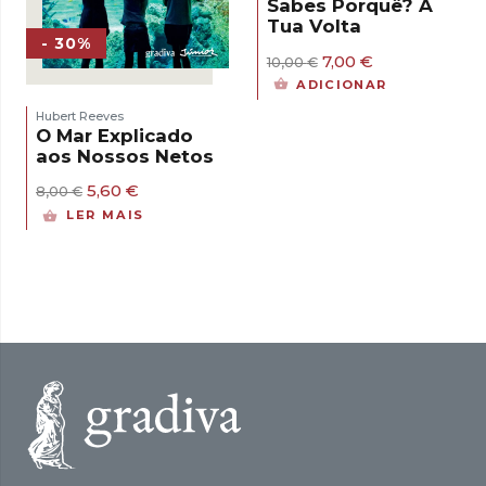
Sabes Porquê? À
Tua Volta
- 30%
O
O
7,00
€
10,00
€
preço
preço
ADICIONAR
original
atual
era:
é:
Hubert Reeves
10,00 €.
7,00 €.
O Mar Explicado
aos Nossos Netos
O
O
5,60
€
8,00
€
preço
preço
LER MAIS
original
atual
era:
é:
8,00 €.
5,60 €.