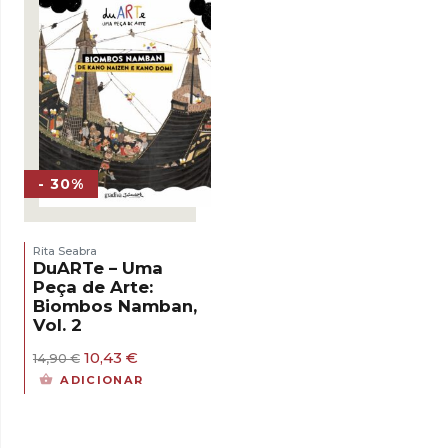
- 30%
Rita Seabra
DuARTe – Uma
Peça de Arte:
Biombos Namban,
Vol. 2
O
O
10,43
€
14,90
€
preço
preço
ADICIONAR
original
atual
era:
é:
14,90 €.
10,43 €.