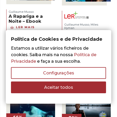
Guillaume Musso
A Rapariga e a
Noite – Ebook
Guillaume Musso
Miles
,
LER MAIS
Hyman
A Vida Secreta dos Es
Política de Cookies e de Privacidade
O
O
20,93
€
29,90
€
preço
preço
ADICIONAR
Estamos a utilizar vários ficheiros de
original
atual
era:
é:
cookies. Saiba mais na nossa
Política de
29,90 €.
20,93 €.
Privacidade
e faça a sua escolha.
Configurações
Aceitar todos
- 66%