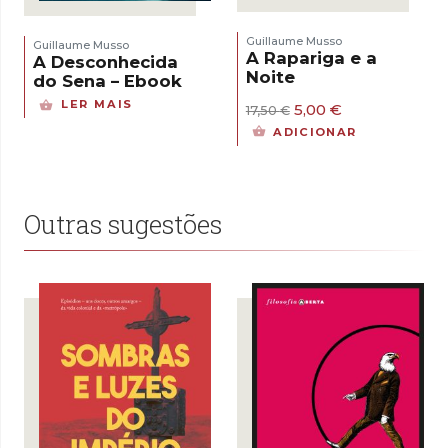
Guillaume Musso
Guillaume Musso
A Rapariga e a
A Desconhecida
Noite
do Sena – Ebook
LER MAIS
O
O
5,00
€
17,50
€
preço
preço
ADICIONAR
original
atual
era:
é:
17,50 €.
5,00 €.
Outras sugestões