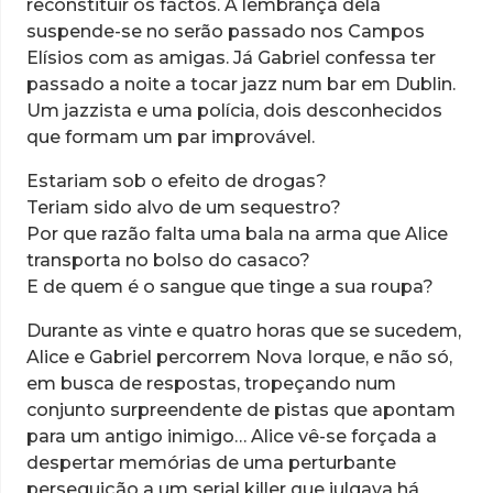
reconstituir os factos. A lembrança dela
suspende-se no serão passado nos Campos
Elísios com as amigas. Já Gabriel confessa ter
passado a noite a tocar jazz num bar em Dublin.
Um jazzista e uma polícia, dois desconhecidos
que formam um par improvável.
Estariam sob o efeito de drogas?
Teriam sido alvo de um sequestro?
Por que razão falta uma bala na arma que Alice
transporta no bolso do casaco?
E de quem é o sangue que tinge a sua roupa?
Durante as vinte e quatro horas que se sucedem,
Alice e Gabriel percorrem Nova Iorque, e não só,
em busca de respostas, tropeçando num
conjunto surpreendente de pistas que apontam
para um antigo inimigo… Alice vê-se forçada a
despertar memórias de uma perturbante
perseguição a um serial killer que julgava há