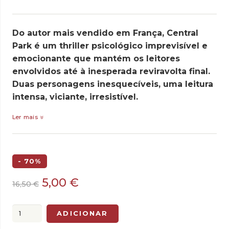
Do autor mais vendido em França, Central
Park é um thriller psicológico imprevisível e
emocionante que mantém os leitores
envolvidos até à inesperada reviravolta final.
Duas personagens inesquecíveis, uma leitura
intensa, viciante, irresistível.
Ler mais
- 70%
O
O
5,00
€
16,50
€
preço
preço
original
atual
Quantidade
ADICIONAR
era:
é:
de