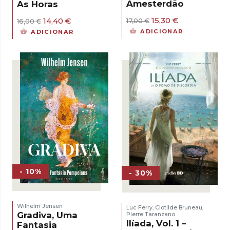
Amesterdão
As Horas
O
O
O
O
15,30
€
14,40
€
17,00
€
16,00
€
preço
preço
preço
preço
ADICIONAR
ADICIONAR
original
atual
original
atual
era:
é:
era:
é:
17,00 €.
15,30 €.
16,00 €.
14,40 €.
- 10%
- 30%
Wilhelm Jensen
Luc Ferry
Clotilde Bruneau
,
,
Gradiva, Uma
Pierre Taranzano
Ilíada, Vol. 1 –
Fantasia