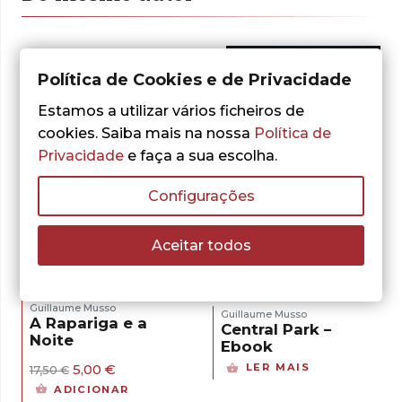
Política de Cookies e de Privacidade
Estamos a utilizar vários ficheiros de
cookies. Saiba mais na nossa
Política de
Privacidade
e faça a sua escolha.
Configurações
Aceitar todos
- 71%
Guillaume Musso
Guillaume Musso
A Rapariga e a
Central Park –
Noite
Ebook
O
O
LER MAIS
5,00
€
17,50
€
preço
preço
ADICIONAR
original
atual