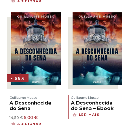
ADICIONAR
original
atual
era:
é:
29,90 €.
20,93 €.
- 66%
Guillaume Musso
Guillaume Musso
A Desconhecida
A Desconhecida
do Sena
do Sena – Ebook
LER MAIS
O
O
5,00
€
14,50
€
preço
preço
ADICIONAR
original
atual