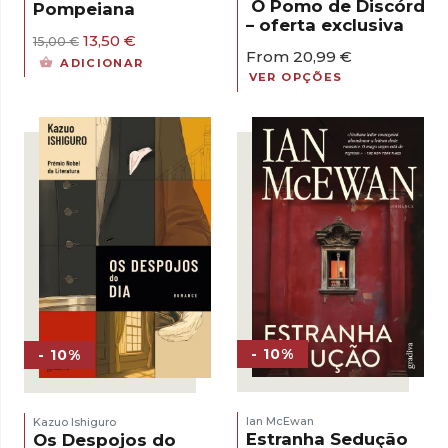
O Pomo de Discórdia
Pompeiana
– oferta exclusiva
O
O
13,50
€
15,00
€
From
20,99
€
preço
preço
ADICIONAR
original
atual
VER OPÇÕES
era:
é:
15,00 €.
13,50 €.
- 10%
- 10%
Ian McEwan
Kazuo Ishiguro
Estranha Sedução
Os Despojos do