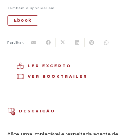
16,50 €.
5,00 €.
Central
Também disponível em:
Park
Ebook
Partilhar:
LER EXCERTO
VER BOOKTRAILER
DESCRIÇÃO
Alice, uma implacável e respeitada agente de