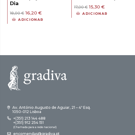
Dia
O
O
15,30
€
17,00
€
preço
preço
O
O
16,20
€
18,00
€
ADICIONAR
original
atual
preço
preço
ADICIONAR
era:
é:
original
atual
17,00 €.
15,30 €.
era:
é:
18,00 €.
16,20 €.
Av. António Augusto de Aguiar, 21 – 4º Esq.
1050-012 Lisboa
+(351) 213 144 488
+(351) 912 254 151
(Chamada para a rede nacional)
encomendas@gradiva.pt