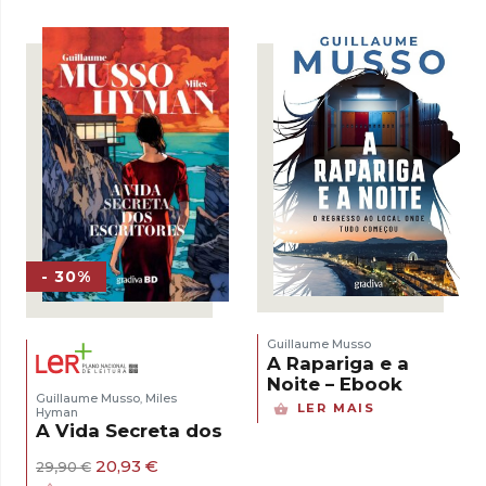
era:
é:
17,50 €.
5,00 €.
- 30%
Guillaume Musso
A Rapariga e a
Noite – Ebook
Guillaume Musso
Miles
,
LER MAIS
Hyman
A Vida Secreta dos Escritores
O
O
20,93
€
29,90
€
preço
preço