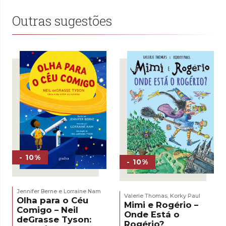
Outras sugestões
- 10%
- 10%
Jennifer Berne e Lorraine Nam
Valerie Thomas
Korky Paul
,
Olha para o Céu
Mimi e Rogério –
Comigo – Neil
Onde Está o
deGrasse Tyson:
Rogério?