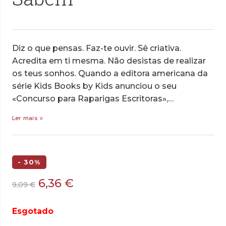
Diz o que pensas. Faz-te ouvir. Sê criativa.
Acredita em ti mesma. Não desistas de realizar
os teus sonhos. Quando a editora americana da
série Kids Books by Kids anunciou o seu
«Concurso para Raparigas Escritoras»,…
Ler mais
- 30%
O
O
6,36
€
9,09
€
preço
preço
original
atual
Esgotado
era:
é: