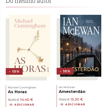
Do mesmo autor
- 10%
- 10%
Ian McEwan
Michael Cunningham
Amesterdão
As Horas
O
O
O
O
15,30
€
14,40
€
17,00
€
16,00
€
preço
preço
preço
preço
ADICIONAR
ADICIONAR