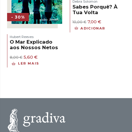
Debra Solomon
Sabes Porquê? À
Tua Volta
- 30%
O
O
7,00
€
10,00
€
preço
preço
ADICIONAR
original
atual
era:
é:
Hubert Reeves
10,00 €.
7,00 €.
O Mar Explicado
aos Nossos Netos
O
O
5,60
€
8,00
€
preço
preço
LER MAIS
original
atual
era:
é:
8,00 €.
5,60 €.