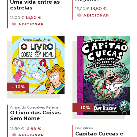
Uma vida entre as
estrelas
O
O
13,50
€
15,00
€
preço
preço
ADICIONAR
O
O
13,50
€
15,00
€
original
atual
preço
preço
era:
é:
ADICIONAR
original
atual
15,00 €.
13,50 €.
era:
é:
15,00 €.
13,50 €.
- 10%
- 10%
Armando Gonçalves Pereira
O Livro das Coisas
Sem Nome
O
O
13,95
€
Dav Pilkey
15,50
€
preço
preço
Capitão Cuecas e
ADICIONAR