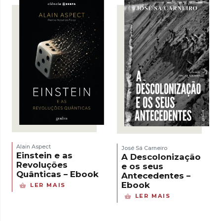
Alain Aspect
José Sá Carneiro
Einstein e as
A Descolonização
Revoluções
e os seus
Quânticas – Ebook
Antecedentes –
Ebook
LER MAIS
LER MAIS