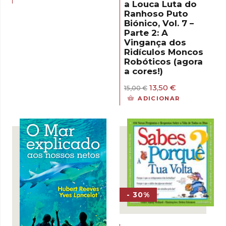
original
atual
a Louca Luta do
era:
é:
Ranhoso Puto
15,50 €.
13,95 €.
Biónico, Vol. 7 –
Parte 2: A
Vingança dos
Ridículos Moncos
Robóticos (agora
a cores!)
O
O
13,50
€
15,00
€
preço
preço
ADICIONAR
original
atual
era:
é:
15,00 €.
13,50 €.
- 30%