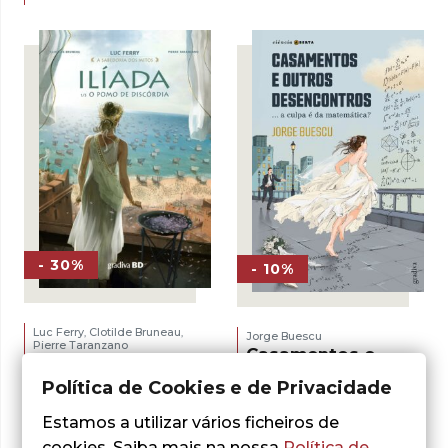
original
atual
18,00 €.
16,20 €.
era:
é:
15,00 €.
13,50 €.
- 30%
- 10%
Luc Ferry
Clotilde Bruneau
,
,
Jorge Buescu
Pierre Taranzano
Casamentos e
Ilíada, Vol. 1 –
Outros
O Pomo de Discórdia
Política de Cookies e de Privacidade
Desencontros
– oferta exclusiva
Estamos a utilizar vários ficheiros de
O
O
15,30
€
17,00
€
From
20,99
€
preço
preço
cookies. Saiba mais na nossa
Política de
ADICIONAR