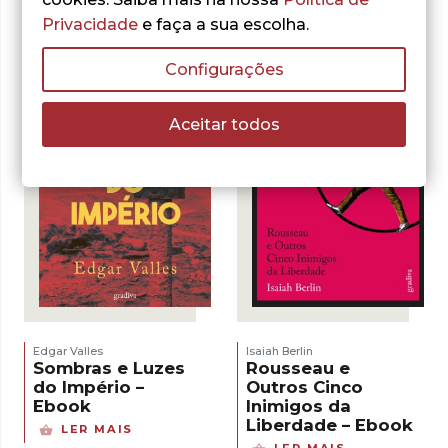
VER OPÇÕES
original
atual
Privacidade
e faça a sua escolha.
era:
é:
17,00 €.
15,30 €.
Configurações
Aceitar todos
Edgar Valles
Isaiah Berlin
Sombras e Luzes
Rousseau e
do Império –
Outros Cinco
Ebook
Inimigos da
Liberdade – Ebook
LER MAIS
LER MAIS