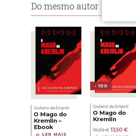
Do mesmo autor
- 10%
Giuliano da Empoli
Giuliano da Empoli
O Mago do
O Mago do
Kremlin
Kremlin –
Ebook
O
O
13,50
€
15,00
€
preço
pr
LER MAIS