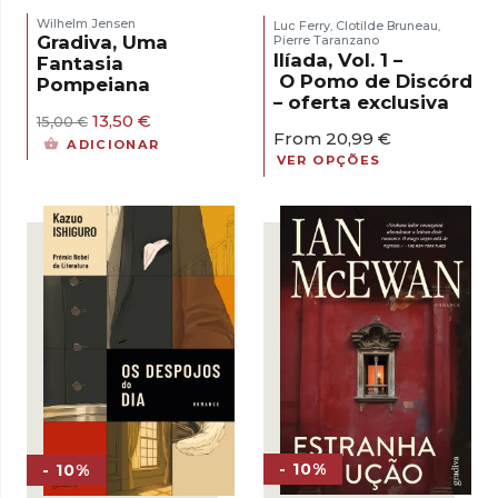
Wilhelm Jensen
Luc Ferry
Clotilde Bruneau
,
,
Gradiva, Uma
Pierre Taranzano
Ilíada, Vol. 1 –
Fantasia
O Pomo de Discórdia
Pompeiana
– oferta exclusiva
O
O
13,50
€
15,00
€
From
20,99
€
preço
preço
ADICIONAR
original
atual
VER OPÇÕES
era:
é:
15,00 €.
13,50 €.
- 10%
- 10%