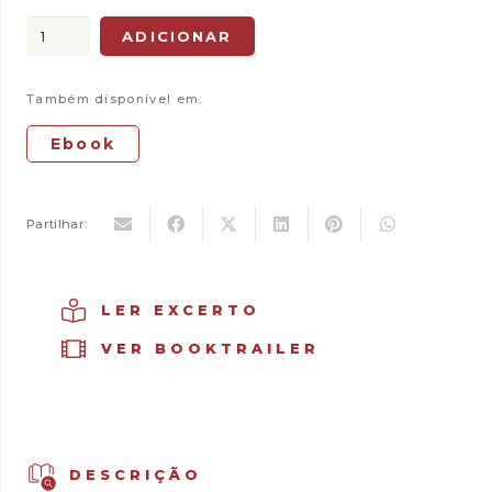
original
atual
Quantidade
ADICIONAR
era:
é:
de
15,00 €.
13,50 €.
O
Também disponível em:
Mago
do
Ebook
Kremlin
Partilhar:
LER EXCERTO
VER BOOKTRAILER
DESCRIÇÃO