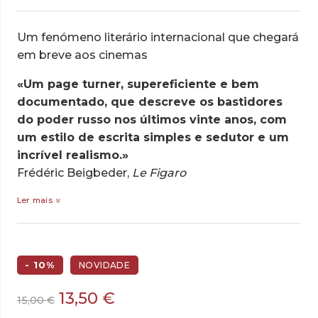
Um fenómeno literário internacional que chegará
em breve aos cinemas
«Um page turner, supereficiente e bem
documentado, que descreve os bastidores
do poder russo nos últimos vinte anos, com
um estilo de escrita simples e sedutor e um
incrível realismo.»
Frédéric Beigbeder,
Le Figaro
Ler mais
- 10%
NOVIDADE
O
O
13,50
€
15,00
€
preço
preço