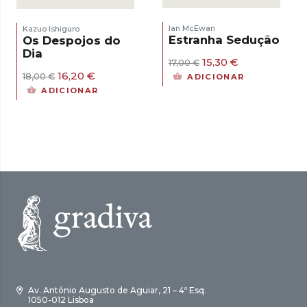
Ian McEwan
Kazuo Ishiguro
Estranha Sedução
Os Despojos do
Dia
O
O
15,30
€
17,00
€
preço
preço
O
O
16,20
€
18,00
€
ADICIONAR
original
atual
preço
preço
ADICIONAR
era:
é:
original
atual
17,00 €.
15,30 €.
era:
é:
18,00 €.
16,20 €.
Av. António Augusto de Aguiar, 21 – 4º Esq.
1050-012 Lisboa