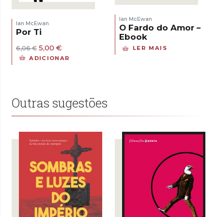
Ian McEwan
Ian McEwan
O Fardo do Amor –
Por Ti
Ebook
O
O
5,00
€
LER MAIS
6,06
€
preço
preço
ADICIONAR
original
atual
era:
é:
6,06 €.
5,00 €.
Outras sugestões