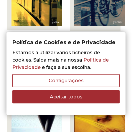
Ian McEwan
Ian McEwan
Política de Cookies e de Privacidade
O Inocente –
Amesterdão –
Ebook
Ebook
Estamos a utilizar vários ficheiros de
LER MAIS
LER MAIS
cookies. Saiba mais na nossa
Política de
Privacidade
e faça a sua escolha.
Configurações
Aceitar todos