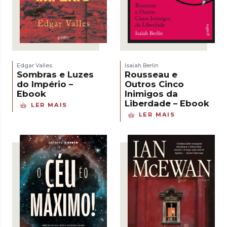
Edgar Valles
Isaiah Berlin
Sombras e Luzes
Rousseau e
do Império –
Outros Cinco
Ebook
Inimigos da
Liberdade – Ebook
LER MAIS
LER MAIS