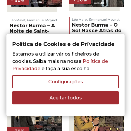
- 30%
- 30%
Léo Malet
Emmanuel Moynot
Léo Malet
Emmanuel Moynot
,
,
Nestor Burma – O
Nestor Burma – A
Sol Nasce Atrás do
Noite de Saint-
Louvre, Vol. 2
Germain-des-Prés,
Vol. 1
Política de Cookies e de Privacidade
O
O
12,95
€
18,50
€
preço
preço
O
O
12,95
€
18,50
€
ADICIONAR
Estamos a utilizar vários ficheiros de
original
atual
preço
preço
ADICIONAR
era:
é:
original
atual
cookies. Saiba mais na nossa
Política de
18,50 €.
12,95 €.
era:
é:
Privacidade
e faça a sua escolha.
18,50 €.
12,95 €.
Configurações
Aceitar todos