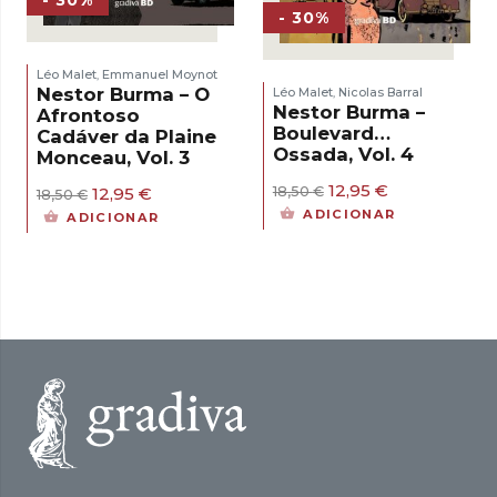
- 30%
- 30%
Léo Malet
Emmanuel Moynot
,
Nestor Burma – O
Léo Malet
Nicolas Barral
,
Nestor Burma –
Afrontoso
Boulevard…
Cadáver da Plaine
Ossada, Vol. 4
Monceau, Vol. 3
O
O
12,95
€
O
O
18,50
€
12,95
€
18,50
€
preço
preço
preço
preço
ADICIONAR
ADICIONAR
original
atual
original
atual
era:
é:
era:
é:
18,50 €.
12,95 €.
18,50 €.
12,95 €.