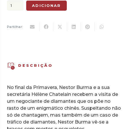
original
atual
Quantidade
ADICIONAR
era:
é:
de
18,50 €.
12,95 €.
Nestor
Burma
Partilhar:
-
Boulevard…
Ossada,
Vol.
4
DESCRIÇÃO
No final da Primavera, Nestor Burma e a sua
secretária Hélène Chatelain recebem a visita de
um negociante de diamantes que os põe no
rasto de um enigmático chinês. Suspeitando não
só de chantagem, mas também de um caso de
tráfico de diamantes, Nestor Burma vê-se a
braços com mortes e esqueletos…