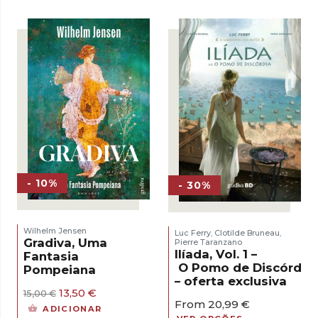
era:
é:
era:
é:
17,00 €.
15,30 €.
16,00 €.
14,40 €.
- 10%
- 30%
Wilhelm Jensen
Luc Ferry
Clotilde Bruneau
,
,
Gradiva, Uma
Pierre Taranzano
Ilíada, Vol. 1 –
Fantasia
O Pomo de Discórdia
Pompeiana
– oferta exclusiva
O
O
13,50
€
15,00
€
From
20,99
€
preço
preço
ADICIONAR
original
atual