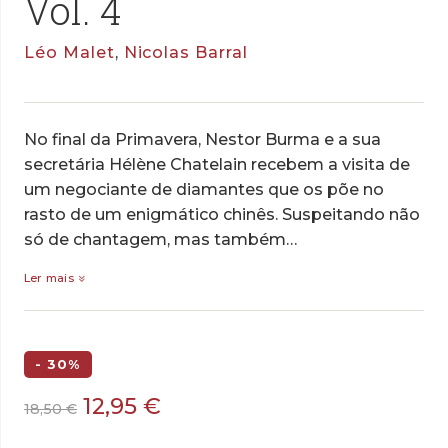
Vol. 4
Léo Malet
,
Nicolas Barral
No final da Primavera, Nestor Burma e a sua
secretária Hélène Chatelain recebem a visita de
um negociante de diamantes que os põe no
rasto de um enigmático chinês. Suspeitando não
só de chantagem, mas também…
Ler mais
- 30%
O
O
12,95
€
18,50
€
preço
preço