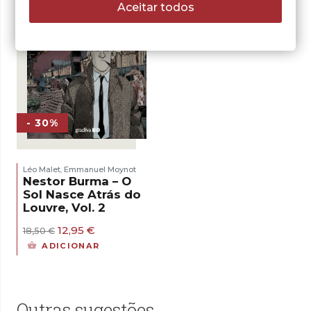
Aceitar todos
- 30%
Léo Malet
Emmanuel Moynot
,
Nestor Burma – O
Sol Nasce Atrás do
Louvre, Vol. 2
O
O
12,95
€
18,50
€
preço
preço
ADICIONAR
original
atual
era:
é:
18,50 €.
12,95 €.
Outras sugestões