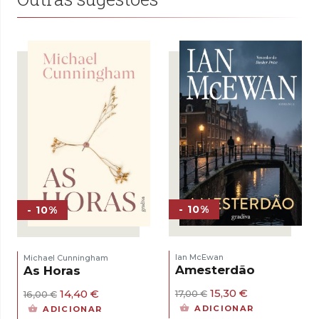
- 10%
- 10%
Ian McEwan
Michael Cunningham
Amesterdão
As Horas
O
O
O
O
15,30
€
14,40
€
17,00
€
16,00
€
preço
preço
preço
preço
ADICIONAR
ADICIONAR
original
atual
original
atual