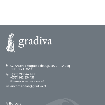
17,00 €.
15,30 €.
era:
é:
18,00 €.
16,20 €.
Av. António Augusto de Aguiar, 21 – 4º Esq.
1050-012 Lisboa
+(351) 213 144 488
+(351) 912 254 151
(Chamada para a rede nacional)
encomendas@gradiva.pt
A Editora