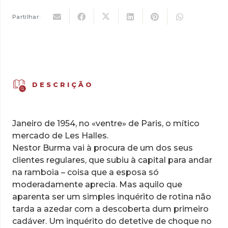
Nestor
Burma
Partilhar:
-
O
Sol
Nasce
Atrás
DESCRIÇÃO
do
Louvre,
Vol.
Janeiro de 1954, no «ventre» de Paris, o mítico
2
mercado de Les Halles.
Nestor Burma vai à procura de um dos seus
clientes regulares, que subiu à capital para andar
na ramboia – coisa que a esposa só
moderadamente aprecia. Mas aquilo que
aparenta ser um simples inquérito de rotina não
tarda a azedar com a descoberta dum primeiro
cadáver. Um inquérito do detetive de choque no