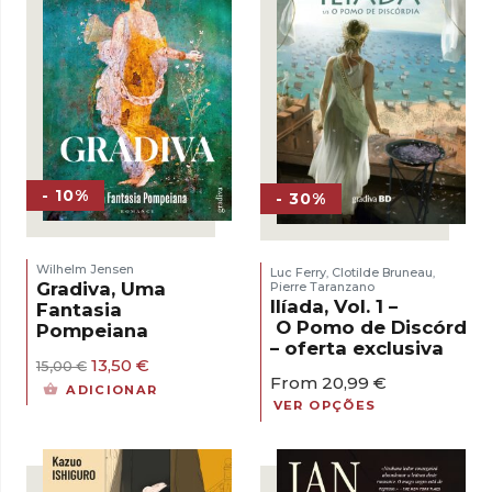
- 10%
- 30%
Wilhelm Jensen
Luc Ferry
Clotilde Bruneau
,
,
Gradiva, Uma
Pierre Taranzano
Ilíada, Vol. 1 –
Fantasia
O Pomo de Discórdia
Pompeiana
– oferta exclusiva
O
O
13,50
€
15,00
€
From
20,99
€
preço
preço
ADICIONAR
original
atual
VER OPÇÕES
era:
é:
15,00 €.
13,50 €.