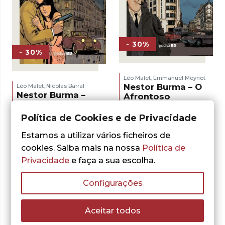
- 30%
- 30%
Léo Malet
Emmanuel Moynot
,
Nestor Burma – O
Léo Malet
Nicolas Barral
,
Nestor Burma –
Afrontoso
Boulevard…
Cadáver da Plaine
Ossada, Vol. 4
Monceau, Vol. 3
Política de Cookies e de Privacidade
O
O
12,95
€
O
O
18,50
€
12,95
€
18,50
€
Estamos a utilizar vários ficheiros de
preço
preço
preço
preço
ADICIONAR
ADICIONAR
original
atual
cookies. Saiba mais na nossa
Política de
original
atual
era:
é:
era:
é:
Privacidade
e faça a sua escolha.
18,50 €.
12,95 €.
18,50 €.
12,95 €.
Configurações
Aceitar todos