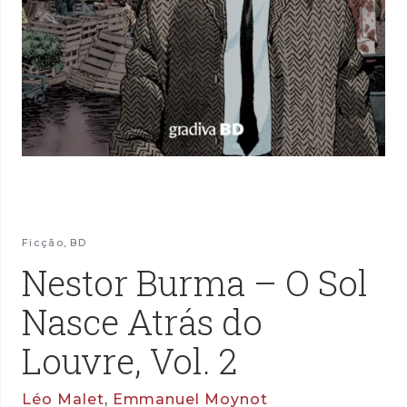
Ficção
,
BD
Nestor Burma – O Sol
Nasce Atrás do
Louvre, Vol. 2
Léo Malet
,
Emmanuel Moynot