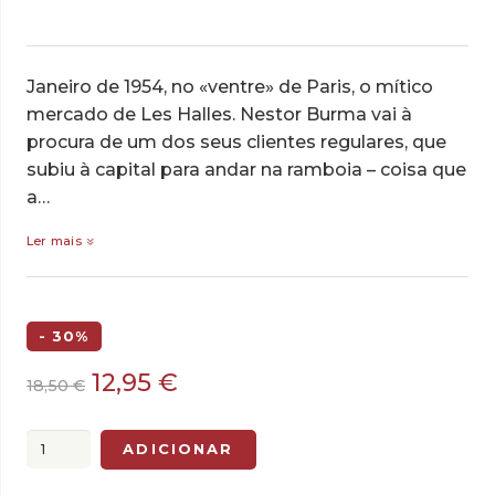
Janeiro de 1954, no «ventre» de Paris, o mítico
mercado de Les Halles. Nestor Burma vai à
procura de um dos seus clientes regulares, que
subiu à capital para andar na ramboia – coisa que
a…
Ler mais
- 30%
O
O
12,95
€
18,50
€
preço
preço
original
atual
Quantidade
ADICIONAR
era:
é:
de
18,50 €.
12,95 €.