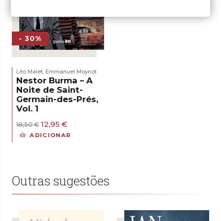
- 30%
Léo Malet
Emmanuel Moynot
,
Nestor Burma – A
Noite de Saint-
Germain-des-Prés,
Vol. 1
O
O
12,95
€
18,50
€
preço
preço
ADICIONAR
original
atual
era:
é:
18,50 €.
12,95 €.
Outras sugestões