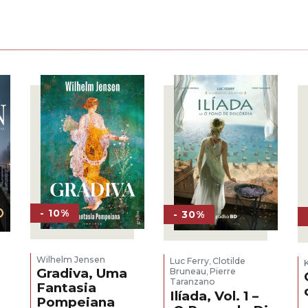
- 10%
- 30%
Wilhelm Jensen
Luc Ferry
Clotilde
,
Gradiva, Uma
Bruneau
Pierre
,
Taranzano
Fantasia
Ilíada, Vol. 1 –
Pompeiana