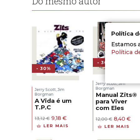
Do mesmo autor
Política 
Estamos a 
Política d
- 30%
- 30%
Jerry Scott
Jim
,
Borgman
Jerry Scott
Jim
,
Manual Zits®
Borgman
A Vida é um
para Viver
T.P.C
com Eles
O
O
9,18
€
O
O
8,40
€
13,12
€
12,00
€
preço
preço
preço
pre
LER MAIS
LER MAIS
original
atual
original
atu
era:
é:
era:
é: