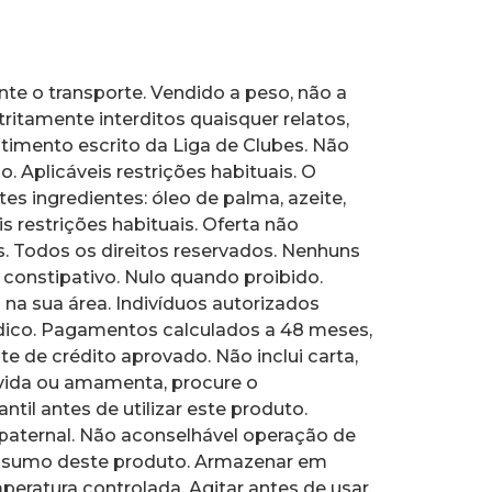
te o transporte. Vendido a peso, não a
tritamente interditos quaisquer relatos,
timento escrito da Liga de Clubes. Não
. Aplicáveis restrições habituais. O
s ingredientes: óleo de palma, azeite,
 restrições habituais. Oferta não
os. Todos os direitos reservados. Nenhuns
u constipativo. Nulo quando proibido.
na sua área. Indivíduos autorizados
médico. Pagamentos calculados a 48 meses,
te de crédito aprovado. Não inclui carta,
rávida ou amamenta, procure o
il antes de utilizar este produto.
paternal. Não aconselhável operação de
onsumo deste produto. Armazenar em
atura controlada. Agitar antes de usar.