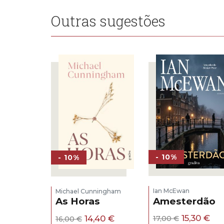
Outras sugestões
- 10%
- 10%
Ian McEwan
Michael Cunningham
Amesterdão
As Horas
O
O
O
O
15,30
€
14,40
€
17,00
€
16,00
€