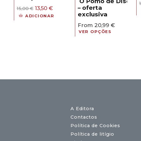
O Pomo de Discórd
eço
– oferta
O
O
al
13,50
€
15,00
€
preço
preço
exclusiva
ADICIONAR
original
atual
30 €.
From
20,99
€
era:
é:
15,00 €.
13,50 €.
VER OPÇÕES
A Editora
Contactos
Política de Cookies
Política de litígio