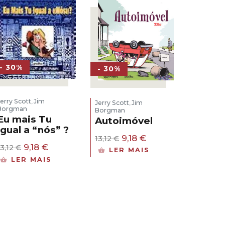
- 30%
- 30%
Jerry Scott
Jim
,
Jerry Scott
Jim
,
Borgman
Borgman
Eu mais Tu
Autoimóvel
igual a “nós” ?
O
O
9,18
€
13,12
€
O
O
preço
preço
9,18
€
13,12
€
LER MAIS
preço
preço
original
atual
LER MAIS
original
atual
era:
é:
era:
é:
13,12 €.
9,18 €.
13,12 €.
9,18 €.