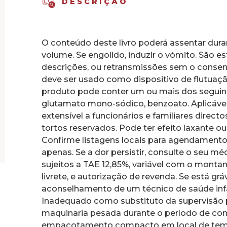
DESCRIÇÃO
O conteúdo deste livro poderá assentar duran
volume. Se engolido, induzir o vómito. São es
descrições, ou retransmissões sem o consen
deve ser usado como dispositivo de flutuação
produto pode conter um ou mais dos seguinte
glutamato mono-sódico, benzoato. Aplicáveis
extensível a funcionários e familiares direct
tortos reservados. Pode ter efeito laxante o
Confirme listagens locais para agendamento 
apenas. Se a dor persistir, consulte o seu 
sujeitos a TAE 12,85%, variável com o montan
livrete, e autorização de revenda. Se está g
aconselhamento de um técnico de saúde infant
Inadequado como substituto da supervisão 
maquinaria pesada durante o período de c
empacotamento compacto em local de temper