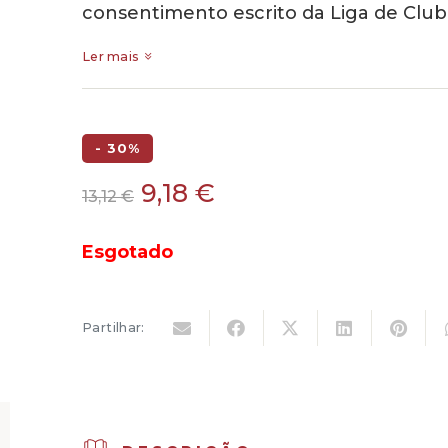
consentimento escrito da Liga de Club
Ler mais
- 30%
O
O
9,18
€
13,12
€
preço
preço
original
atual
Esgotado
era:
é:
13,12 €.
9,18 €.
Partilhar: