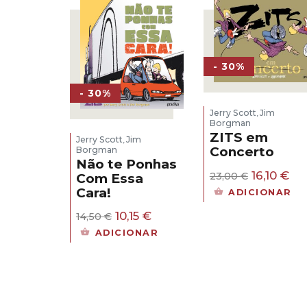
13,12 €.
9,18 €.
12,00 €.
8,4
- 30%
- 30%
Jerry Scott
Jim
,
Borgman
ZITS em
Jerry Scott
Jim
,
Concerto
Borgman
Não te Ponhas
O
O
16,10
€
23,00
€
Com Essa
preço
pr
Cara!
ADICIONAR
original
atu
era:
é:
O
O
10,15
€
14,50
€
23,00 €.
16,
preço
preço
ADICIONAR
original
atual
era:
é:
14,50 €.
10,15 €.