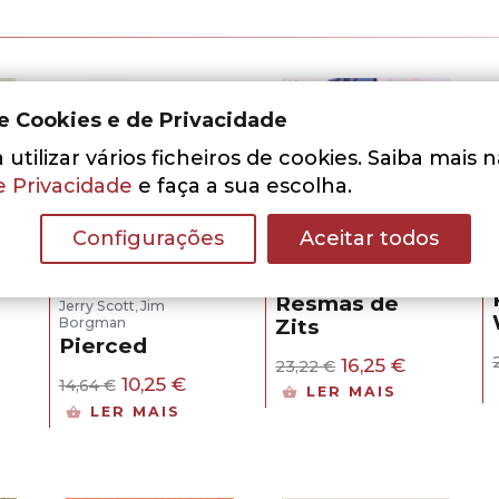
de Cookies e de Privacidade
utilizar vários ficheiros de cookies. Saiba mais 
e Privacidade
e faça a sua escolha.
- 30%
- 30%
Configurações
Aceitar todos
Jerry Scott
Jim
,
Borgman
Resmas de
Jerry Scott
Jim
,
Zits
Borgman
Pierced
O
O
16,25
€
23,22
€
O
O
10,25
€
preço
preço
14,64
€
LER MAIS
preço
preço
original
atual
LER MAIS
original
atual
era:
é:
ço
era:
é:
23,22 €.
16,25 €.
al
14,64 €.
10,25 €.