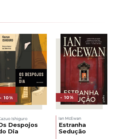
- 10%
- 10%
Ian McEwan
Kazuo Ishiguro
Estranha
Os Despojos
Sedução
do Dia