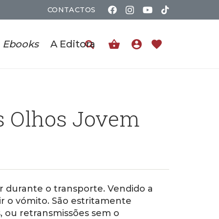
CONTACTOS
shopping_basket
account_circle
favorite
Ebooks
A Editora
s Olhos Jovem
r durante o transporte. Vendido a
ir o vómito. São estritamente
s, ou retransmissões sem o