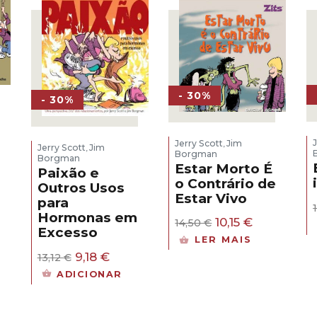
0 €.
- 30%
- 30%
Jerry Scott
Jim
,
Jerry Scott
Jim
,
Borgman
Borgman
Estar Morto É
Paixão e
o Contrário de
Outros Usos
eço
Estar Vivo
para
al
Hormonas em
O
O
10,15
€
14,50
€
Excesso
10 €.
preço
preço
LER MAIS
original
atual
O
O
9,18
€
13,12
€
era:
é:
preço
preço
14,50 €.
10,15 €.
ADICIONAR
original
atual
era:
é:
13,12 €.
9,18 €.