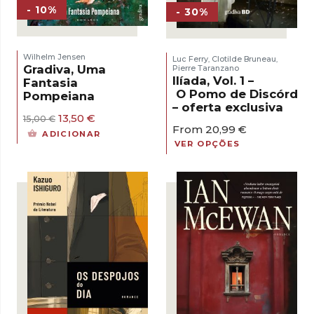
- 10%
- 30%
Wilhelm Jensen
Luc Ferry
Clotilde Bruneau
,
,
Gradiva, Uma
Pierre Taranzano
Ilíada, Vol. 1 –
Fantasia
O Pomo de Discórdia
Pompeiana
– oferta exclusiva
O
O
13,50
€
15,00
€
From
20,99
€
preço
preço
ADICIONAR
original
atual
VER OPÇÕES
era:
é:
15,00 €.
13,50 €.