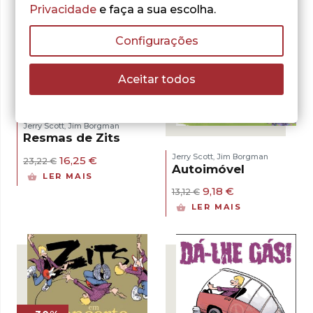
12,00 €.
8,40 €.
13,12 €.
9,18 €.
Privacidade
e faça a sua escolha.
Configurações
- 30%
Aceitar todos
- 30%
Jerry Scott
Jim Borgman
,
Resmas de Zits
Jerry Scott
Jim Borgman
O
O
,
16,25
€
23,22
€
Autoimóvel
preço
preço
LER MAIS
original
atual
O
O
9,18
€
13,12
€
era:
é:
preço
preço
23,22 €.
16,25 €.
LER MAIS
original
atual
era:
é:
13,12 €.
9,18 €.