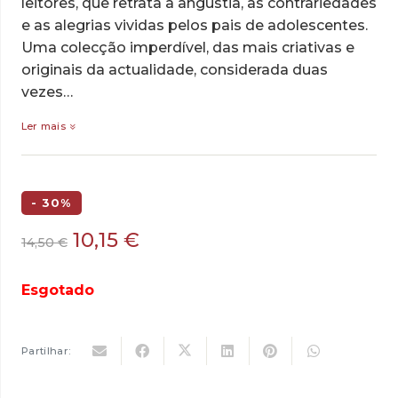
leitores, que retrata a angústia, as contrariedades
e as alegrias vividas pelos pais de adolescentes.
Uma colecção imperdível, das mais criativas e
originais da actualidade, considerada duas
vezes…
Ler mais
- 30%
O
O
10,15
€
14,50
€
preço
preço
original
atual
Esgotado
era:
é:
14,50 €.
10,15 €.
Partilhar: