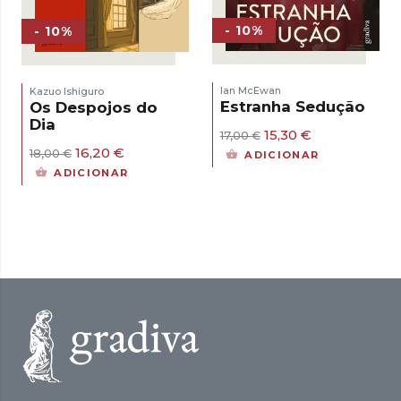
- 10%
- 10%
Ian McEwan
Kazuo Ishiguro
Estranha Sedução
Os Despojos do
Dia
O
O
15,30
€
17,00
€
preço
preço
O
O
16,20
€
18,00
€
ADICIONAR
original
atual
preço
preço
ADICIONAR
era:
é:
original
atual
17,00 €.
15,30 €.
era:
é:
18,00 €.
16,20 €.