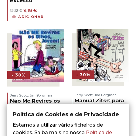
Excesso
original
atual
era:
é:
O
O
9,18
€
13,12
€
13,12 €.
9,18 €.
preço
preço
ADICIONAR
original
atual
era:
é:
13,12 €.
9,18 €.
- 30%
- 30%
Jerry Scott
Jim Borgman
Jerry Scott
Jim Borgman
,
,
Manual Zits® para
Não Me Revires os
Viver com Eles
Olhos Jovem
Política de Cookies e de Privacidade
O
O
8,40
€
O
O
9,18
€
12,00
€
13,12
€
preço
preço
preço
preço
LER MAIS
LER MAIS
Estamos a utilizar vários ficheiros de
original
atual
original
atual
era:
é:
era:
é:
cookies. Saiba mais na nossa
Política de