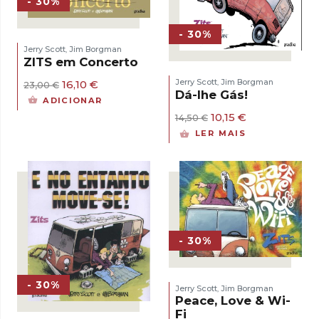
- 30%
- 30%
Jerry Scott
Jim Borgman
,
ZITS em Concerto
Jerry Scott
Jim Borgman
O
O
16,10
€
,
23,00
€
Dá-lhe Gás!
preço
preço
ADICIONAR
original
atual
O
O
10,15
€
14,50
€
era:
é:
preço
preço
23,00 €.
16,10 €.
LER MAIS
original
atual
era:
é:
14,50 €.
10,15 €.
- 30%
- 30%
Jerry Scott
Jim Borgman
,
Peace, Love & Wi-
Fi