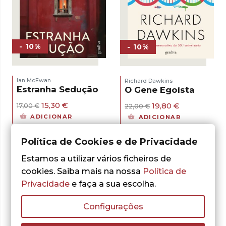
- 10%
- 10%
Ian McEwan
Richard Dawkins
Estranha Sedução
O Gene Egoísta
O
O
O
O
15,30
€
19,80
€
17,00
€
22,00
€
preço
preço
preço
preço
ADICIONAR
ADICIONAR
original
atual
original
atual
era:
é:
era:
é:
17,00 €.
15,30 €.
22,00 €.
19,80 €.
Política de Cookies e de Privacidade
Estamos a utilizar vários ficheiros de
cookies. Saiba mais na nossa
Política de
Privacidade
e faça a sua escolha.
Configurações