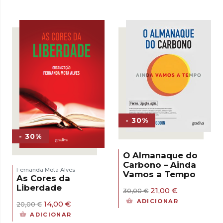
- 30%
- 30%
O Almanaque do
Carbono – Ainda
Fernanda Mota Alves
Vamos a Tempo
As Cores da
Liberdade
O
O
21,00
€
30,00
€
preço
preço
ADICIONAR
O
O
14,00
€
20,00
€
original
atual
preço
preço
era:
é:
ADICIONAR
original
atual