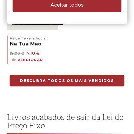
Aceitar todos
- 10%
Hélder Teixeira Aguiar
Na Tua Mão
O
O
17,10
€
19,00
€
preço
preço
ADICIONAR
original
atual
era:
é:
19,00 €.
17,10 €.
DESCUBRA TODOS OS MAIS VENDIDOS
Livros acabados de sair da Lei do
Preço Fixo