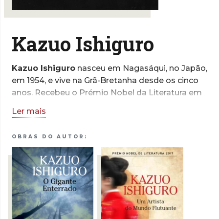
Kazuo Ishiguro
Kazuo Ishiguro
nasceu em Nagasáqui, no Japão,
em 1954, e vive na Grã-Bretanha desde os cinco
anos. Recebeu o Prémio Nobel da Literatura em
2017 e a sua obra está traduzida em mais de
Ler mais
cinquenta línguas. Entre as outras distinções que
reconhecem o seu mérito literário contam-se o
OBRAS DO AUTOR:
grau de Oficial da Ordem do Império Britânico e
a condecoração francesa como Cavaleiro da
Ordem das Artes e Letras.
Kazuo Ishiguro dedica-se ainda
esporadicamente à escrita de argumentos para
cinema. O argumento que escreveu para o filme
Living valeu-lhe, em 2023, nomeações para os