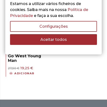
Estamos a utilizar vários ficheiros de
cookies. Saiba mais na nossa
Política de
Privacidade
e faça a sua escolha.
- 30%
Configurações
Aceitar todos
Tiburce Oger
Go West Young
Man
O
O
19,25
€
27,50
€
preço
preço
ADICIONAR
original
atual
era:
é:
27,50 €.
19,25 €.