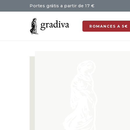
Portes grátis a partir de 17 €
ROMANCES A 5€