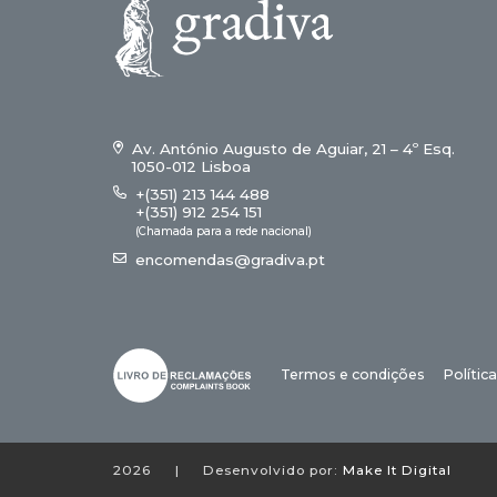
Av. António Augusto de Aguiar, 21 – 4º Esq.
1050-012 Lisboa
+(351) 213 144 488
+(351) 912 254 151
(Chamada para a rede nacional)
encomendas@gradiva.pt
Termos e condições
Polític
2026
|
Desenvolvido por:
Make It Digital