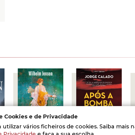
de Cookies e de Privacidade
utilizar vários ficheiros de cookies. Saiba mais 
- 10%
- 10%
e Privacidade
e faça a sua escolha.