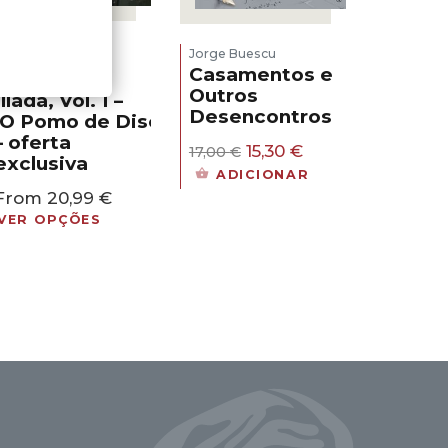
Luc Ferry
Clotilde
,
Jorge Buescu
Bruneau
Pierre
,
Casamentos e
Taranzano
Outros
Ilíada, Vol. 1 –
Desencontros
O Pomo de Discórdia
– oferta
O
O
15,30
€
17,00
€
exclusiva
preço
preço
ADICIONAR
original
atual
From
20,99
€
era:
é:
VER OPÇÕES
17,00 €.
15,30 €.