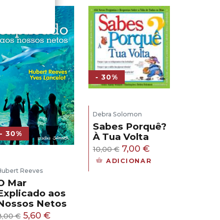
- 30%
Debra Solomon
Sabes Porquê?
- 30%
À Tua Volta
O
O
7,00
€
10,00
€
preço
preço
ADICIONAR
Hubert Reeves
original
atual
O Mar
era:
é:
Explicado aos
10,00 €.
7,00 €.
Nossos Netos
O
O
5,60
€
8,00
€