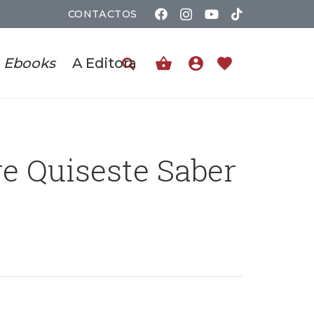
CONTACTOS
shopping_basket
account_circle
favorite
Ebooks
A Editora
e Quiseste Saber