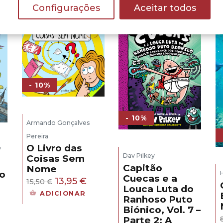
Configurações
Aceitar todos
- 10%
- 10%
Armando Gonçalves
Pereira
O Livro das
y
Dav Pilkey
Coisas Sem
Capitão
Nome
o
Cuecas e a
O
O
13,95
€
15,50
€
Louca Luta do
preço
preço
ADICIONAR
Ranhoso Puto
original
atual
Biónico, Vol. 7 –
era:
é:
reço
Parte 2: A