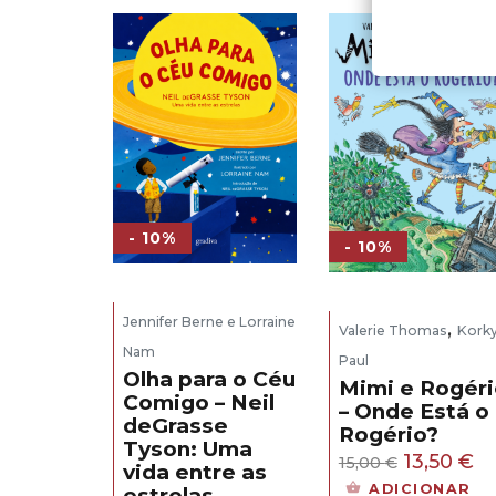
- 10%
- 10%
Jennifer Berne e Lorraine
,
Valerie Thomas
Kork
Nam
Paul
Olha para o Céu
Mimi e Rogéri
Comigo – Neil
– Onde Está o
deGrasse
Rogério?
Tyson: Uma
O
O
13,50
€
15,00
€
vida entre as
preço
p
ADICIONAR
estrelas