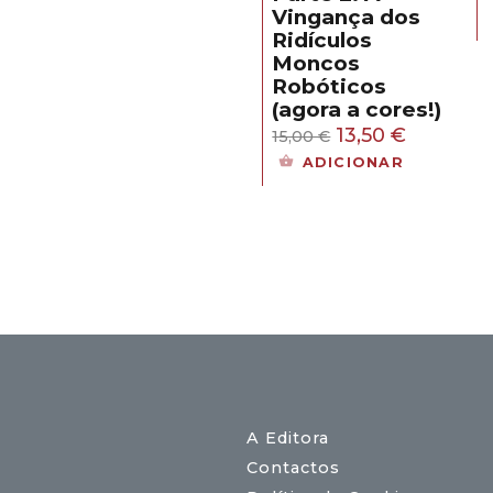
Vingança dos
15,50 €.
13,95 €.
ual
Ridículos
Moncos
,50 €.
Robóticos
(agora a cores!)
O
O
13,50
€
15,00
€
preço
preço
ADICIONAR
original
atual
era:
é:
15,00 €.
13,50 €.
A Editora
Contactos