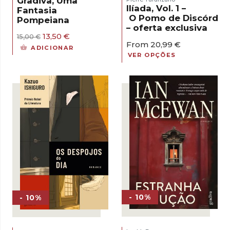
Gradiva, Uma
Ilíada, Vol. 1 –
Fantasia
O Pomo de Discórdia
Pompeiana
– oferta exclusiva
O
O
13,50
€
15,00
€
From
20,99
€
preço
preço
ADICIONAR
original
atual
VER OPÇÕES
era:
é:
15,00 €.
13,50 €.
- 10%
- 10%