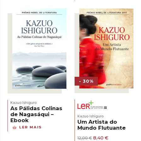
- 30%
Kazuo Ishiguro
As Pálidas Colinas
de Nagasáqui –
Kazuo Ishiguro
Ebook
Um Artista do
Mundo Flutuante
LER MAIS
O
O
8,40
€
12,00
€