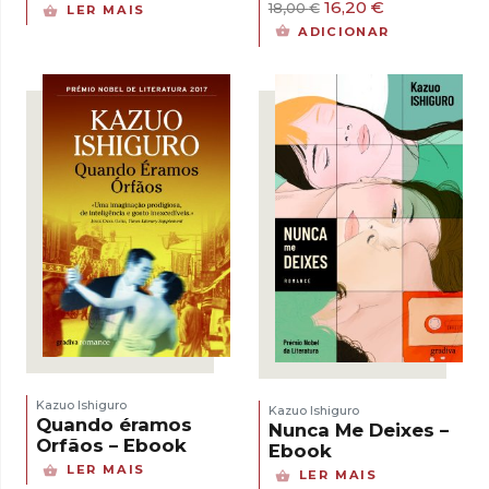
O
O
16,20
€
18,00
€
LER MAIS
preço
preço
ADICIONAR
original
atual
era:
é:
18,00 €.
16,20 €.
Kazuo Ishiguro
Kazuo Ishiguro
Quando éramos
Nunca Me Deixes –
Orfãos – Ebook
Ebook
LER MAIS
LER MAIS