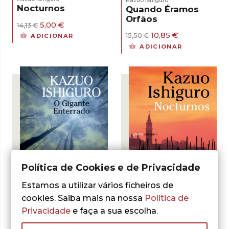
Nocturnos
Quando Éramos
Orfãos
O
O
5,00
€
14,13
€
preço
preço
O
O
10,85
€
15,50
€
ADICIONAR
original
atual
preço
preço
ADICIONAR
era:
é:
original
atual
14,13 €.
5,00 €.
era:
é:
15,50 €.
10,85 €.
Política de Cookies e de Privacidade
Estamos a utilizar vários ficheiros de
cookies. Saiba mais na nossa
Política de
Privacidade
e faça a sua escolha.
Kazuo Ishiguro
Kazuo Ishiguro
O Gigante