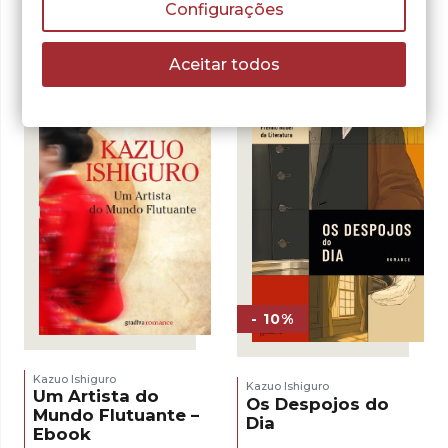
Nocturnos – Ebook
Configurações
Enterrado – Ebook
LER MAIS
LER MAIS
Aceitar todos
- 10%
Kazuo Ishiguro
Kazuo Ishiguro
Um Artista do
Os Despojos do
Mundo Flutuante –
Dia
Ebook