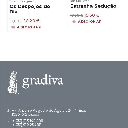
Ian McEwan
Kazuo Ishiguro
Estranha Sedução
Os Despojos do
Dia
O
O
15,30
€
17,00
€
preço
preço
O
O
16,20
€
18,00
€
ADICIONAR
original
atual
preço
preço
ADICIONAR
era:
é:
original
atual
17,00 €.
15,30 €.
era:
é:
18,00 €.
16,20 €.
Av. António Augusto de Aguiar, 21 – 4º Esq.
1050-012 Lisboa
+(351) 213 144 488
+(351) 912 254 151