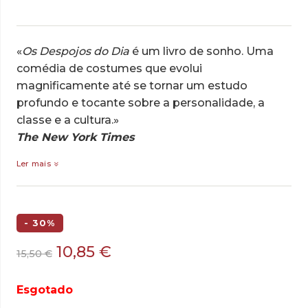
«
Os Despojos do Dia
é um livro de sonho. Uma
comédia de costumes que evolui
magnificamente até se tornar um estudo
profundo e tocante sobre a personalidade, a
classe e a cultura.»
The New York Times
Ler mais
- 30%
O
O
10,85
€
15,50
€
preço
preço
original
atual
Esgotado
era:
é: