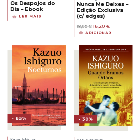
Os Despojos do
Nunca Me Deixes –
Dia – Ebook
Edição Exclusiva
(c/ edges)
LER MAIS
O
O
16,20
€
18,00
€
preço
preço
ADICIONAR
original
atual
era:
é:
18,00 €.
16,20 €.
- 65%
- 30%
Kazuo Ishiguro
Kazuo Ishiguro