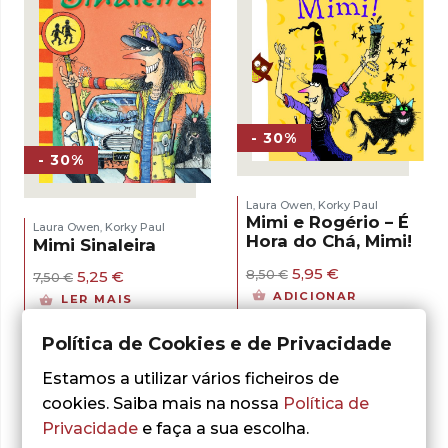
- 30%
- 30%
Laura Owen
Korky Paul
,
Mimi e Rogério – É
Laura Owen
Korky Paul
,
Hora do Chá, Mimi!
Mimi Sinaleira
O
O
5,95
€
O
O
8,50
€
5,25
€
7,50
€
preço
preço
preço
preço
ADICIONAR
LER MAIS
original
atual
original
atual
era:
é:
era:
é:
8,50 €.
5,95 €.
Política de Cookies e de Privacidade
7,50 €.
5,25 €.
Estamos a utilizar vários ficheiros de
cookies. Saiba mais na nossa
Política de
Privacidade
e faça a sua escolha.