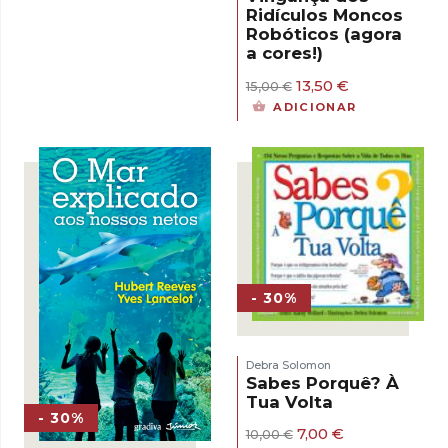
Ridículos Moncos
Robóticos (agora
a cores!)
O
O
13,50
€
15,00
€
preço
preço
ADICIONAR
original
atual
era:
é:
15,00 €.
13,50 €.
- 30%
Debra Solomon
Sabes Porquê? À
Tua Volta
- 30%
O
O
7,00
€
10,00
€