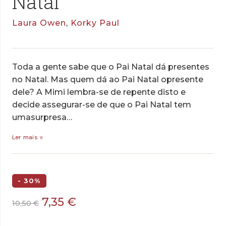
Natal
Laura Owen
,
Korky Paul
Toda a gente sabe que o Pai Natal dá presentes
no Natal. Mas quem dá ao Pai Natal opresente
dele? A Mimi lembra-se de repente disto e
decide assegurar-se de que o Pai Natal tem
umasurpresa…
Ler mais
- 30%
O
O
7,35
€
10,50
€
preço
preço