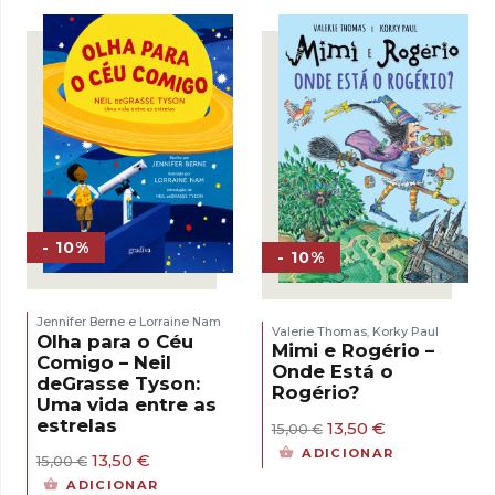
- 10%
- 10%
Jennifer Berne e Lorraine Nam
Valerie Thomas
Korky Paul
,
Olha para o Céu
Mimi e Rogério –
Comigo – Neil
Onde Está o
deGrasse Tyson:
Rogério?
Uma vida entre as
estrelas
O
O
13,50
€
15,00
€
preço
preço
ADICIONAR
O
O
13,50
€
15,00
€
original
atual
preço
preço
era:
é:
ADICIONAR