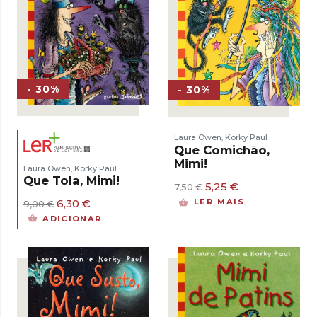
- 30%
- 30%
Laura Owen
Korky Paul
,
Que Comichão,
Mimi!
Laura Owen
Korky Paul
,
Que Tola, Mimi!
O
O
5,25
€
7,50
€
preço
preço
O
O
6,30
€
LER MAIS
9,00
€
original
atual
preço
preço
ADICIONAR
era:
é:
original
atual
7,50 €.
5,25 €.
era:
é:
9,00 €.
6,30 €.