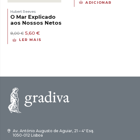
preço
preço
ADICIONAR
original
atual
era:
é:
Hubert Reeves
10,00 €.
7,00 €.
O Mar Explicado
aos Nossos Netos
O
O
5,60
€
8,00
€
preço
preço
LER MAIS
original
atual
era:
é:
8,00 €.
5,60 €.
Av. António Augusto de Aguiar, 21 – 4º Esq.
1050-012 Lisboa