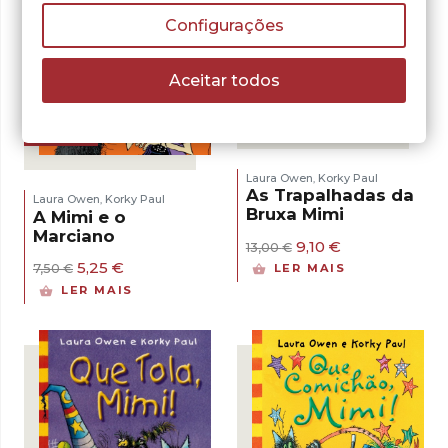
Configurações
Aceitar todos
- 30%
- 30%
Laura Owen
Korky Paul
,
As Trapalhadas da
Laura Owen
Korky Paul
,
Bruxa Mimi
A Mimi e o
Marciano
O
O
9,10
€
13,00
€
preço
preço
O
O
5,25
€
7,50
€
LER MAIS
original
atual
preço
preço
LER MAIS
era:
é:
original
atual
13,00 €.
9,10 €.
era:
é:
7,50 €.
5,25 €.