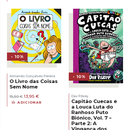
original
atual
15,00 €.
13,50 €.
era:
é:
15,00 €.
13,50 €.
- 10%
- 10%
Armando Gonçalves Pereira
O Livro das Coisas
Sem Nome
O
O
13,95
€
Dav Pilkey
15,50
€
preço
preço
Capitão Cuecas e
ADICIONAR
original
atual
a Louca Luta do
era:
é:
Ranhoso Puto
15,50 €.
13,95 €.
Biónico, Vol. 7 –
Parte 2: A
Vingança dos