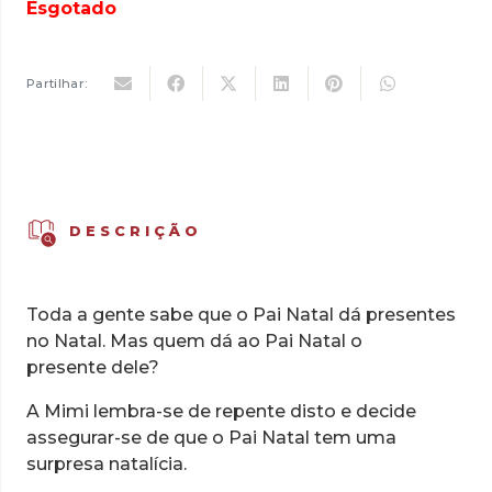
original
atual
Esgotado
era:
é:
10,50 €.
7,35 €.
Partilhar:
DESCRIÇÃO
Toda a gente sabe que o Pai Natal dá presentes
no Natal. Mas quem dá ao Pai Natal o
presente dele?
A Mimi lembra-se de repente disto e decide
assegurar-se de que o Pai Natal tem uma
surpresa natalícia.