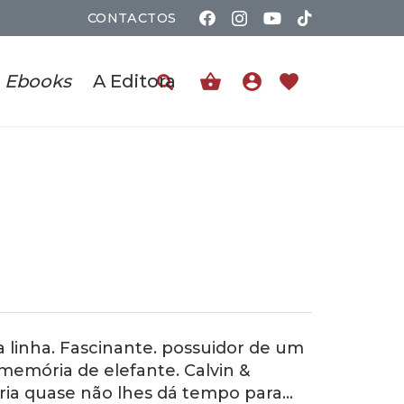
CONTACTOS
shopping_basket
account_circle
favorite
Ebooks
A Editora
a linha. Fascinante. possuidor de um
memória de elefante. Calvin &
ria quase não lhes dá tempo para…