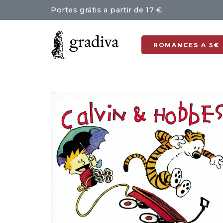
Portes grátis a partir de 17 €
ROMANCES A 5€