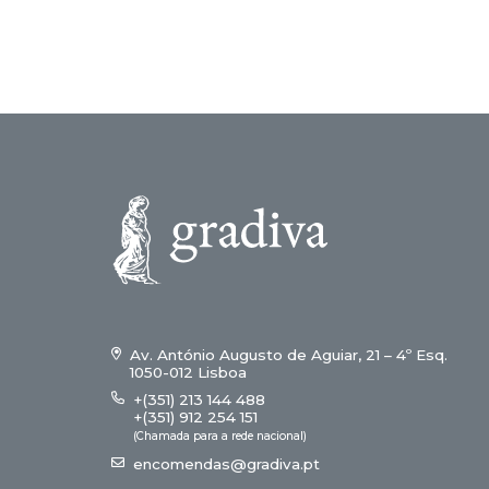
Av. António Augusto de Aguiar, 21 – 4º Esq.
1050-012 Lisboa
+(351) 213 144 488
+(351) 912 254 151
(Chamada para a rede nacional)
encomendas@gradiva.pt