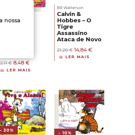
- 30%
Bill Watterson
Calvin &
Hobbes – O
na nossa
Bill Watterson
Tigre
Calvin &
Assassino
Hobbes – A
Ataca de Novo
Noite da
Grande
O
O
14,84
€
21,20
€
Vingança
preço
preço
LER MAIS
original
atual
O
O
8,48
€
12,11
€
era:
é:
preço
preço
LER MAIS
21,20 €.
14,84 €.
original
atual
era:
é:
12,11 €.
8,48 €.
- 30%
- 10%