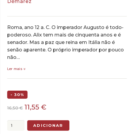
Démarez
Roma, ano 12 a. C. O imperador Augusto é todo-
poderoso. Alix tem mais de cinquenta anos e é
senador. Mas a paz que reina em Itália não é
senão aparente. O próprio imperador por pouco
não…
Ler mais
- 30%
O
O
11,55
€
16,50
€
preço
preço
original
atual
Quantidade
ADICIONAR
era:
é:
de