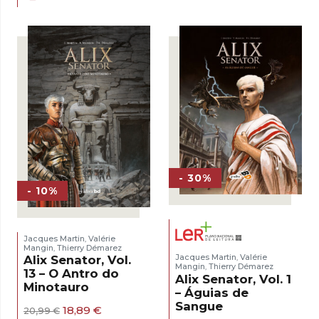
original
atual
16,50 €.
11,55 €.
era:
é:
18,00 €.
12,60 €.
- 30%
- 10%
Jacques Martin
Valérie
,
Mangin
Thierry Démarez
,
Jacques Martin
Valérie
Alix Senator, Vol.
,
Mangin
Thierry Démarez
,
13 – O Antro do
Alix Senator, Vol. 1
Minotauro
– Águias de
Sangue
O
O
18,89
€
20,99
€