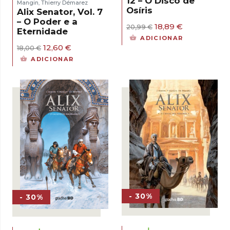
12 – O Disco de
Mangin
Thierry Démarez
,
Osíris
Alix Senator, Vol. 7
– O Poder e a
O
O
18,89
€
20,99
€
Eternidade
preço
preço
ADICIONAR
original
atual
O
O
12,60
€
18,00
€
era:
é:
preço
preço
ADICIONAR
20,99 €.
18,89 €.
original
atual
era:
é:
18,00 €.
12,60 €.
- 30%
- 30%