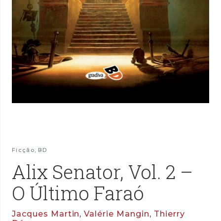
Ficção
,
BD
Alix Senator, Vol. 2 –
O Último Faraó
Jacques Martin
,
Valérie Mangin
,
Thierry