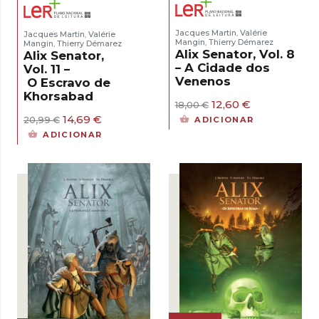
Jacques Martin
Valérie
Jacques Martin
Valérie
,
,
Mangin
Thierry Démarez
Mangin
Thierry Démarez
,
,
Alix Senator, Vol. 8
Alix Senator,
– A Cidade dos
Vol. 11 –
Venenos
O Escravo de
Khorsabad
O
O
12,60
€
18,00
€
preço
preço
O
O
14,69
€
20,99
€
ADICIONAR
original
atual
preço
preço
ADICIONAR
era:
é:
original
atual
18,00 €.
12,60 €.
era:
é:
20,99 €.
14,69 €.