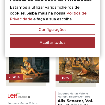
Alix Senator. Vol. 5
Esparta
– O Uivo de Cibele
Estamos a utilizar vários ficheiros de
O
O
11,55
€
16,50
€
O
O
12,60
€
18,00
€
preço
preço
cookies. Saiba mais na nossa
Política de
ADICIONAR
preço
preço
original
atual
ADICIONAR
Privacidade
e faça a sua escolha.
original
atual
era:
é:
era:
é:
16,50 €.
11,55 €.
18,00 €.
12,60 €.
Configurações
Aceitar todos
- 30%
- 10%
Jacques Martin
Valérie
,
Mangin
Thierry Démarez
,
Alix Senator, Vol.
Jacques Martin
Valérie
,