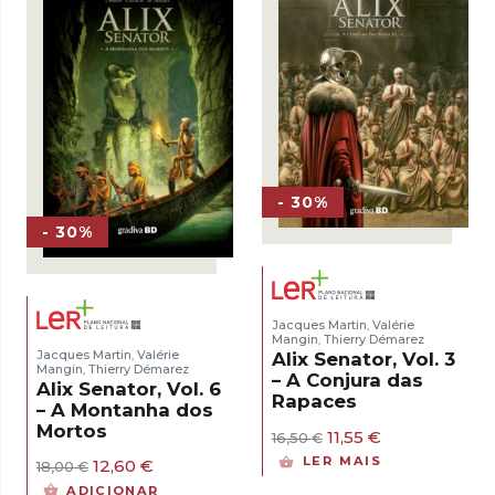
- 30%
- 30%
Jacques Martin
Valérie
,
Mangin
Thierry Démarez
,
Jacques Martin
Valérie
Alix Senator, Vol. 3
,
Mangin
Thierry Démarez
,
– A Conjura das
Alix Senator, Vol. 6
Rapaces
– A Montanha dos
Mortos
O
O
11,55
€
16,50
€
preço
preço
LER MAIS
O
O
12,60
€
18,00
€
original
atual
preço
preço
era:
é:
ADICIONAR