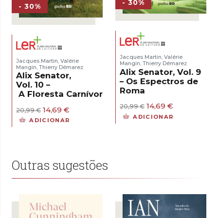
- 30%
- 30%
Jacques Martin
Valérie
,
Jacques Martin
Valérie
,
Mangin
Thierry Démarez
,
Mangin
Thierry Démarez
,
Alix Senator, Vol. 9
Alix Senator,
– Os Espectros de
Vol. 10 –
Roma
A Floresta Carnívora
O
O
14,69
€
20,99
€
O
O
14,69
€
20,99
€
preço
preço
preço
preço
ADICIONAR
ADICIONAR
original
atual
original
atual
era:
é:
era:
é:
20,99 €.
14,69 €.
20,99 €.
14,69 €.
Outras sugestões