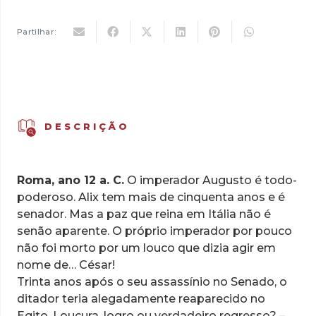
16,50 €.
11,55 €.
Alix
Senator,
Partilhar:
Vol.
2
-
O
Último
DESCRIÇÃO
Faraó
Roma, ano 12 a. C.
O imperador Augusto é todo-
poderoso. Alix tem mais de cinquenta anos e é
senador. Mas a paz que reina em Itália não é
senão aparente. O próprio imperador por pouco
não foi morto por um louco que dizia agir em
nome de… César!
Trinta anos após o seu assassínio no Senado, o
ditador teria alegadamente reaparecido no
Egito. Loucura, logro ou verdadeiro regresso? –