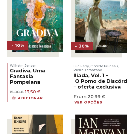
- 10%
- 30%
Wilhelm Jensen
Luc Ferry
Clotilde Bruneau
,
,
Gradiva, Uma
Pierre Taranzano
Ilíada, Vol. 1 –
Fantasia
O Pomo de Discórdia
Pompeiana
– oferta exclusiva
O
O
13,50
€
15,00
€
From
20,99
€
preço
preço
ADICIONAR
original
atual
VER OPÇÕES
era:
é:
15,00 €.
13,50 €.