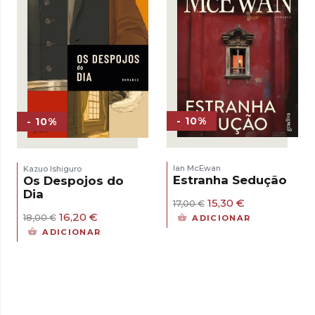
- 10%
- 10%
Ian McEwan
Kazuo Ishiguro
Estranha Sedução
Os Despojos do
Dia
O
O
15,30
€
17,00
€
preço
preço
O
O
16,20
€
18,00
€
ADICIONAR
original
atual
preço
preço
ADICIONAR
era:
é:
original
atual
17,00 €.
15,30 €.
era:
é:
18,00 €.
16,20 €.