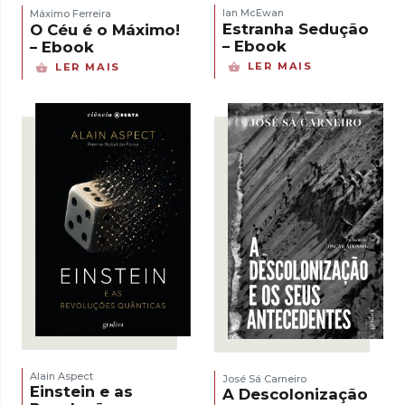
Ian McEwan
Máximo Ferreira
Estranha Sedução
O Céu é o Máximo!
– Ebook
– Ebook
LER MAIS
LER MAIS
Alain Aspect
José Sá Carneiro
Einstein e as
A Descolonização