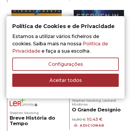
original
atual
era:
é:
era:
é:
15,50 €.
13,95 €.
10,10 €.
7,07 €.
Política de Cookies e de Privacidade
Estamos a utilizar vários ficheiros de
cookies. Saiba mais na nossa
Política de
Privacidade
e faça a sua escolha.
Configurações
Aceitar todos
- 30%
- 30%
Stephen Hawking
Leonard
,
Mlodinow
O Grande Desígnio
Stephen Hawking
Breve História do
O
O
10,43
€
14,90
€
Tempo
preço
preço
ADICIONAR
original
atual