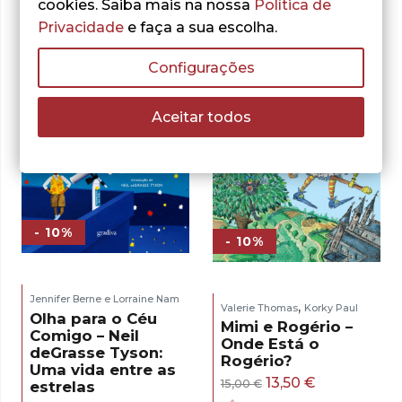
cookies. Saiba mais na nossa
Política de
Privacidade
e faça a sua escolha.
Configurações
Aceitar todos
- 10%
- 10%
Jennifer Berne e Lorraine Nam
,
Valerie Thomas
Korky Paul
Olha para o Céu
Mimi e Rogério –
Comigo – Neil
Onde Está o
deGrasse Tyson:
Rogério?
Uma vida entre as
O
O
13,50
€
15,00
€
estrelas