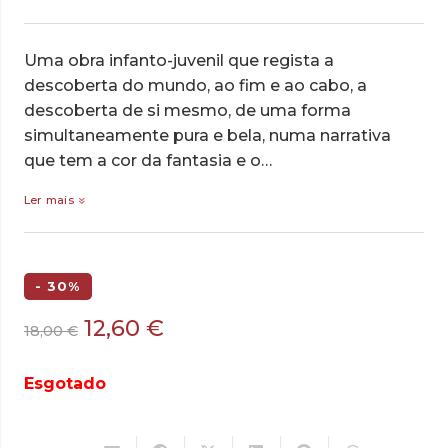
Uma obra infanto-juvenil que regista a
descoberta do mundo, ao fim e ao cabo, a
descoberta de si mesmo, de uma forma
simultaneamente pura e bela, numa narrativa
que tem a cor da fantasia e o…
Ler mais
- 30%
O
O
12,60
€
18,00
€
preço
preço
original
atual
Esgotado
era:
é:
18,00 €.
12,60 €.