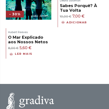
Debra Solomon
Sabes Porquê? À
Tua Volta
- 30%
O
O
7,00
€
10,00
€
preço
preço
ADICIONAR
original
atual
Hubert Reeves
era:
é:
O Mar Explicado
10,00 €.
7,00 €.
aos Nossos Netos
O
O
5,60
€
8,00
€
preço
preço
LER MAIS
original
atual
era:
é:
8,00 €.
5,60 €.