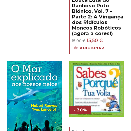
Louca Luta do
Ranhoso Puto
era:
é:
Biónico, Vol. 7 –
15,50 €.
13,95 €.
Parte 2: A Vingança
dos Ridículos
Moncos Robóticos
(agora a cores!)
O
O
13,50
€
15,00
€
preço
preço
ADICIONAR
original
atual
era:
é:
15,00 €.
13,50 €.
- 30%