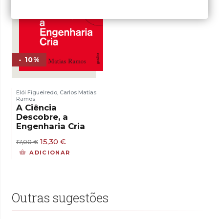
- 10%
Elói Figueiredo
Carlos Matias
,
Ramos
A Ciência
Descobre, a
Engenharia Cria
O
O
15,30
€
17,00
€
preço
preço
ADICIONAR
original
atual
era:
é:
17,00 €.
15,30 €.
Outras sugestões