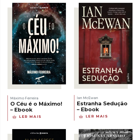
Ian McEwan
Máximo Ferreira
Estranha Sedução
O Céu é o Máximo!
– Ebook
– Ebook
LER MAIS
LER MAIS