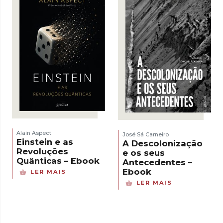
Alain Aspect
José Sá Carneiro
Einstein e as
A Descolonização
Revoluções
e os seus
Quânticas – Ebook
Antecedentes –
Ebook
LER MAIS
LER MAIS