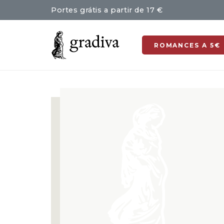
Portes grátis a partir de 17 €
ROMANCES A 5€