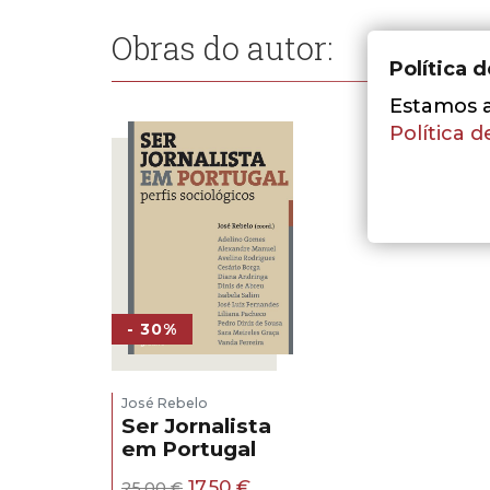
Obras do autor:
Política 
Estamos a 
Política d
- 30%
José Rebelo
Ser Jornalista
em Portugal
O
O
17,50
€
25,00
€