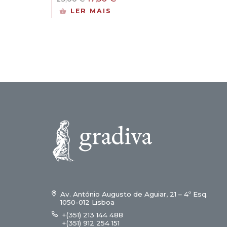
preço
preço
LER MAIS
original
atual
era:
é:
25,00 €.
17,50 €.
Av. António Augusto de Aguiar, 21 – 4º Esq.
1050-012 Lisboa
+(351) 213 144 488
+(351) 912 254 151