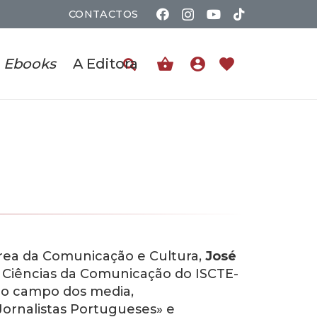
CONTACTOS
shopping_basket
account_circle
favorite
Ebooks
A Editora
rea da Comunicação e Cultura,
José
 Ciências da Comunicação do ISCTE-
no campo dos media,
ornalistas Portugueses» e