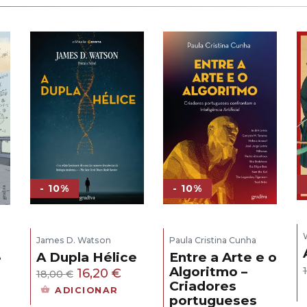
- 10%
- 10%
James D. Watson
Paula Cristina Cunha
A Dupla Hélice
Entre a Arte e o
e
Algoritmo –
O
O
16,20
€
18,00
€
Criadores
s
preço
preço
ADICIONAR
portugueses