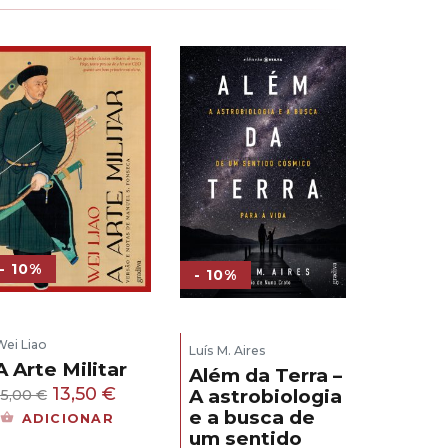
- 10%
- 10%
Wei Liao
Luís M. Aires
A Arte Militar
Além da Terra –
O
O
13,50
€
A astrobiologia
15,00
€
e a busca de
preço
preço
ADICIONAR
um sentido
original
atual