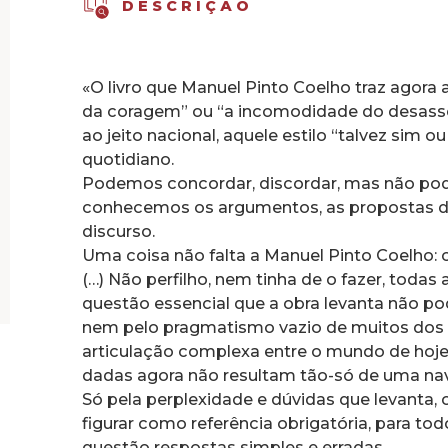
DESCRIÇÃO
«O livro que Manuel Pinto Coelho traz agora a
da coragem” ou “a incomodidade do desassom
ao jeito nacional, aquele estilo “talvez sim 
quotidiano.
Podemos concordar, discordar, mas não pod
conhecemos os argumentos, as propostas d
discurso.
Uma coisa não falta a Manuel Pinto Coelho: 
(…) Não perfilho, nem tinha de o fazer, todas
questão essencial que a obra levanta não pod
nem pelo pragmatismo vazio de muitos dos 
articulação complexa entre o mundo de hoj
dadas agora não resultam tão-só de uma na
Só pela perplexidade e dúvidas que levanta, 
figurar como referência obrigatória, para to
questão respostas simples e erradas.