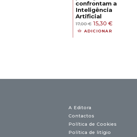
original
atual
confrontam a
eço
era:
é:
Inteligência
ual
18,00 €.
16,20 €.
Artificial
O
O
15,30
€
17,00
€
,30 €.
preço
preço
ADICIONAR
original
atual
era:
é:
17,00 €.
15,30 €.
A Editora
Contactos
Política de Cookies
Política de litígio