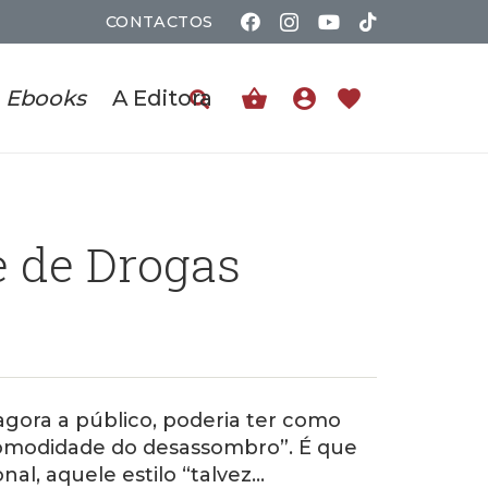
CONTACTOS
shopping_basket
account_circle
favorite
Ebooks
A Editora
e de Drogas
agora a público, poderia ter como
ncomodidade do desassombro”. É que
nal, aquele estilo “talvez…