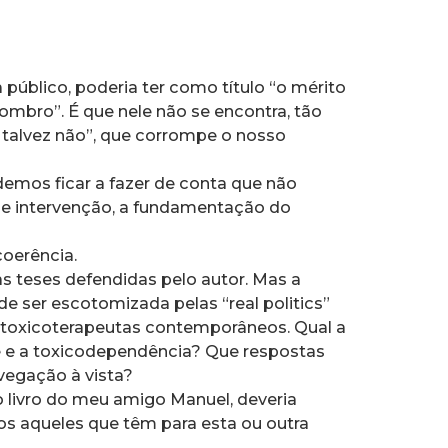
 público, poderia ter como título “o mérito
bro”. É que nele não se encontra, tão
ou talvez não”, que corrompe o nosso
emos ficar a fazer de conta que não
e intervenção, a fundamentação do
coerência.
 as teses defendidas pelo autor. Mas a
e ser escotomizada pelas “real politics”
toxicoterapeutas contemporâneos. Qual a
e e a toxicodependência? Que respostas
vegação à vista?
o livro do meu amigo Manuel, deveria
dos aqueles que têm para esta ou outra