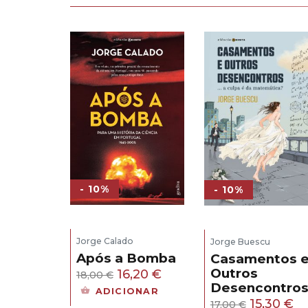
- 10%
- 10%
Jorge Calado
Jorge Buescu
Após a Bomba
Casamentos 
Outros
O
O
16,20
€
18,00
€
Desencontro
preço
preço
ADICIONAR
O
O
15,30
€
17,00
€