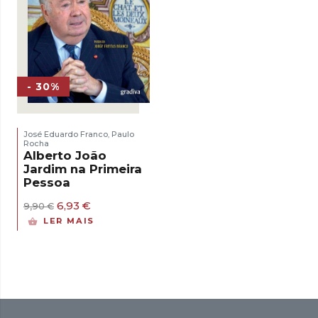
- 30%
José Eduardo Franco
Paulo
,
Rocha
Alberto João
Jardim na Primeira
Pessoa
O
O
6,93
€
9,90
€
preço
preço
LER MAIS
original
atual
era:
é:
9,90 €.
6,93 €.