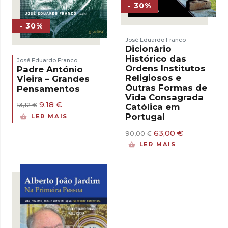
- 30%
- 30%
José Eduardo Franco
Dicionário
Histórico das
José Eduardo Franco
Ordens Institutos
Padre António
Religiosos e
Vieira – Grandes
Outras Formas de
Pensamentos
Vida Consagrada
O
O
9,18
€
13,12
€
Católica em
preço
preço
Portugal
LER MAIS
original
atual
era:
é:
O
O
63,00
€
90,00
€
13,12 €.
9,18 €.
preço
preço
LER MAIS
original
atual
era:
é:
90,00 €.
63,00 €.