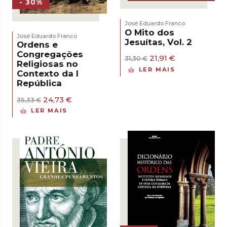
- 30%
José Eduardo Franco
O Mito dos
José Eduardo Franco
Jesuítas, Vol. 2
Ordens e
Congregações
O
O
21,91
€
31,30
€
Religiosas no
preço
preço
LER MAIS
Contexto da I
original
atual
República
era:
é:
31,30 €.
21,91 €.
O
O
24,73
€
35,33
€
preço
preço
LER MAIS
original
atual
era:
é:
35,33 €.
24,73 €.