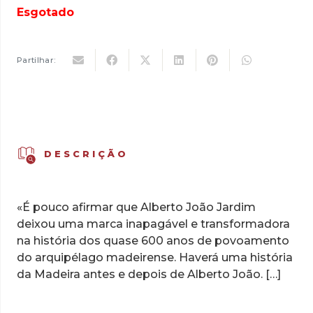
original
atual
Esgotado
era:
é:
9,90 €.
6,93 €.
Partilhar:
DESCRIÇÃO
«É pouco afirmar que Alberto João Ja
rdim
deixou uma marca inapagável e transformadora
na história dos quase 600 anos de povoamento
do arquipélago madeirense. Haverá uma história
da Madeira antes e depois de Alberto João. […]