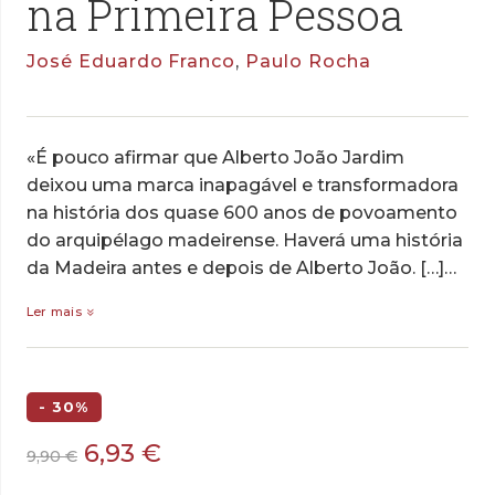
na Primeira Pessoa
José Eduardo Franco
,
Paulo Rocha
«É pouco afirmar que Alberto João Jardim
deixou uma marca inapagável e transformadora
na história dos quase 600 anos de povoamento
do arquipélago madeirense. Haverá uma história
da Madeira antes e depois de Alberto João. […]…
Ler mais
- 30%
O
O
6,93
€
9,90
€
preço
preço