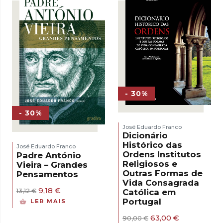
- 30%
- 30%
José Eduardo Franco
Dicionário
Histórico das
José Eduardo Franco
Ordens Institutos
Padre António
Religiosos e
Vieira – Grandes
Outras Formas de
Pensamentos
Vida Consagrada
O
O
9,18
€
13,12
€
Católica em
preço
preço
Portugal
LER MAIS
original
atual
era:
é:
O
O
63,00
€
90,00
€