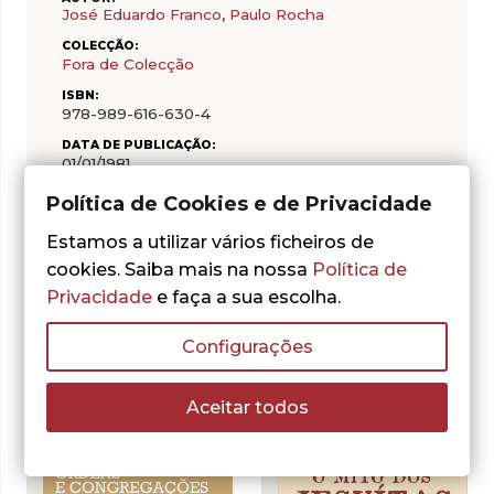
José Eduardo Franco
,
Paulo Rocha
COLECÇÃO:
Fora de Colecção
ISBN:
978-989-616-630-4
DATA DE PUBLICAÇÃO:
01/01/1981
PÁGINAS:
Política de Cookies e de Privacidade
126
Estamos a utilizar vários ficheiros de
cookies. Saiba mais na nossa
Política de
Privacidade
e faça a sua escolha.
Configurações
Do mesmo autor
Aceitar todos