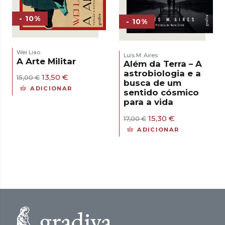
- 10%
- 10%
Wei Liao
Luís M. Aires
A Arte Militar
Além da Terra – A
astrobiologia e a
O
O
13,50
€
15,00
€
busca de um
preço
preço
ADICIONAR
sentido cósmico
original
atual
para a vida
era:
é:
15,00 €.
13,50 €.
O
O
15,30
€
17,00
€
preço
preço
ADICIONAR
original
atual
era:
é:
17,00 €.
15,30 €.