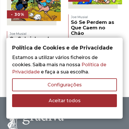
- 30%
Joe Musial
Só Se Perdem as
Que Caem no
Chão
Joe Musial
Os Sobrinhos do
O
O
5,30
€
7,57
€
Capitão – Partidas
preço
preço
Política de Cookies e de Privacidade
LER MAIS
e Cegadas
original
atual
era:
é:
Estamos a utilizar vários ficheiros de
O
O
5,30
€
7,57
€
7,57 €.
5,30 €.
preço
preço
cookies. Saiba mais na nossa
Política de
LER MAIS
original
atual
Privacidade
e faça a sua escolha.
era:
é:
7,57 €.
5,30 €.
Configurações
Aceitar todos