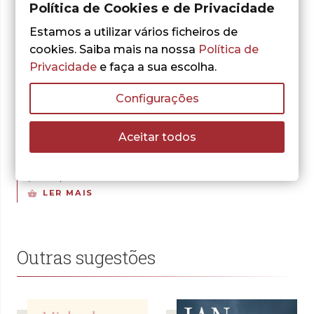
Política de Cookies e de Privacidade
Estamos a utilizar vários ficheiros de
cookies. Saiba mais na nossa
Política de
Privacidade
e faça a sua escolha.
- 30%
Configurações
Joe Musial
Os Sobrinhos do
Aceitar todos
Capitão – Partidas
e Cegadas
O
O
5,30
€
7,57
€
preço
preço
LER MAIS
original
atual
era:
é:
7,57 €.
5,30 €.
Outras sugestões