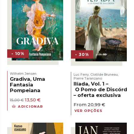
- 10%
- 30%
Wilhelm Jensen
Luc Ferry
Clotilde Bruneau
,
,
Gradiva, Uma
Pierre Taranzano
Ilíada, Vol. 1 –
Fantasia
O Pomo de Discórdia
Pompeiana
– oferta exclusiva
O
O
13,50
€
15,00
€
From
20,99
€
preço
preço
ADICIONAR
original
atual
VER OPÇÕES
era:
é:
15,00 €.
13,50 €.