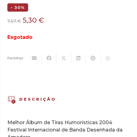
- 30%
O
O
5,30
€
7,57
€
preço
preço
original
atual
Esgotado
era:
é:
7,57 €.
5,30 €.
Partilhar:
DESCRIÇÃO
Melhor Álbum de Tiras Humorísticas 2004
Festival Internacional de Banda Desenhada da