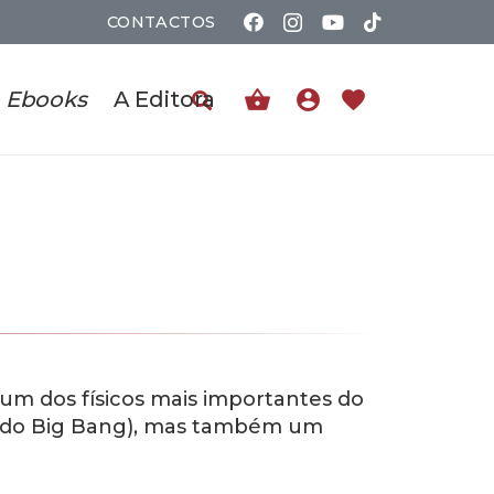
CONTACTOS
shopping_basket
account_circle
favorite
Ebooks
A Editora
m dos físicos mais importantes do
a do Big Bang), mas também um