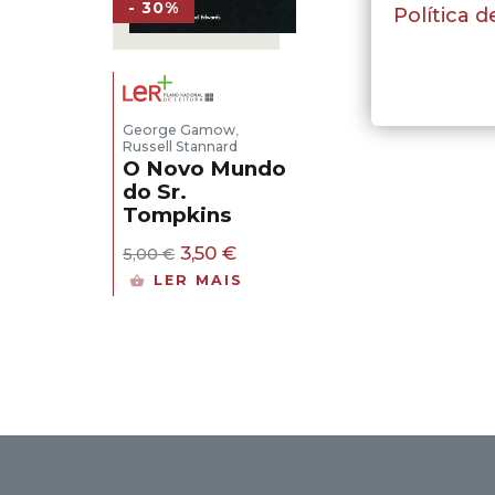
- 30%
Política d
George Gamow
,
Russell Stannard
O Novo Mundo
do Sr.
Tompkins
O
O
3,50
€
5,00
€
preço
preço
LER MAIS
original
atual
era:
é:
5,00 €.
3,50 €.