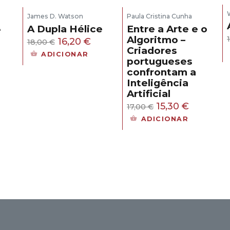
James D. Watson
Paula Cristina Cunha
A Dupla Hélice
Entre a Arte e o
e
Algoritmo –
O
O
16,20
€
18,00
€
Criadores
s
preço
preço
ADICIONAR
portugueses
original
atual
confrontam a
eço
era:
é:
Inteligência
ual
18,00 €.
16,20 €.
Artificial
O
O
15,30
€
17,00
€
,30 €.
preço
preço
ADICIONAR
original
atual
era:
é:
17,00 €.
15,30 €.