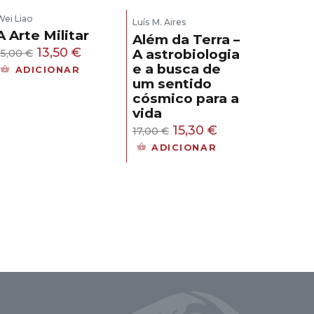
Wei Liao
Luís M. Aires
A Arte Militar
Além da Terra –
O
O
13,50
€
A astrobiologia
15,00
€
e a busca de
preço
preço
ADICIONAR
um sentido
original
atual
cósmico para a
era:
é:
vida
15,00 €.
13,50 €.
O
O
15,30
€
17,00
€
preço
preço
ADICIONAR
original
atual
era:
é:
17,00 €.
15,30 €.