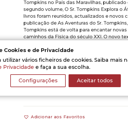
Tompkins no País das Maravilhas, publicado 
segundo volume, O Sr. Tompkins Explora o Á
livros foram reunidos, actualizados e novos 
publicação de As Aventuras do Sr. Tompkins, 
Tompkins está de volta para encantar novas 
caminhos da Física do século XXI. O novo tex
Russell Stannard.
de Cookies e de Privacidade
“O muito bom tornou-se ainda melhor… O liv
utilizar vários ficheiros de cookies. Saiba mais 
científicas mais importantes do século XX.”
e Privacidade
e faça a sua escolha.
JOHN GRIBBIN,
The Independent
Configurações
Aceitar todos
Adicionar aos Favoritos