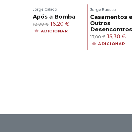
Jorge Calado
Jorge Buescu
Após a Bomba
Casamentos 
Outros
O
O
16,20
€
18,00
€
Desencontro
preço
preço
ADICIONAR
O
O
15,30
€
17,00
€
original
atual
preço
pr
ADICIONAR
era:
é:
original
at
18,00 €.
16,20 €.
era:
é:
17,00 €.
15