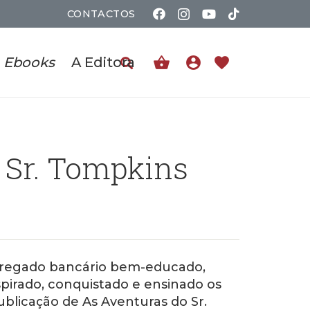
CONTACTOS
shopping_basket
account_circle
favorite
Ebooks
A Editora
Sr. Tompkins
mpregado bancário bem-educado,
nspirado, conquistado e ensinado os
ublicação de As Aventuras do Sr.