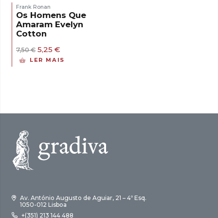
Frank Ronan
Os Homens Que
Amaram Evelyn
Cotton
O
O
5,25
€
7,50
€
preço
preço
LER MAIS
original
atual
era:
é:
7,50 €.
5,25 €.
Av. António Augusto de Aguiar, 21 – 4º Esq.
1050-012 Lisboa
+(351) 213 144 488