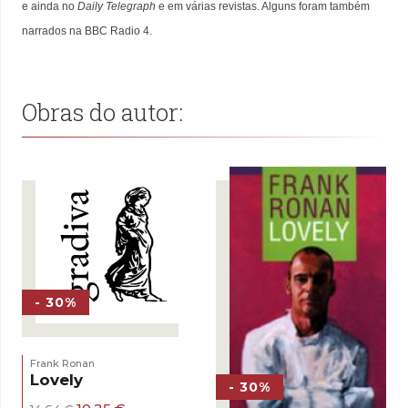
e ainda no
Daily Telegraph
e em várias revistas. Alguns foram também
narrados na BBC Radio 4.
Obras do autor:
- 30%
Frank Ronan
Lovely
- 30%
O
O