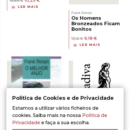
10,25
€
14,64
€
preço
preço
LER MAIS
original
atual
Frank Ronan
era:
é:
Os Homens
14,64 €.
10,25 €.
Bronzeados Ficam
Bonitos
O
O
9,18
€
13,12
€
preço
preço
LER MAIS
original
atual
era:
é:
13,12 €.
9,18 €.
Política de Cookies e de Privacidade
- 30%
Estamos a utilizar vários ficheiros de
cookies. Saiba mais na nossa
Política de
Frank Ronan
Privacidade
e faça a sua escolha.
A Comunidade
- 30%