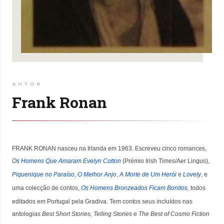
AUTOR
Frank Ronan
FRANK RONAN nasceu na Irlanda em 1963. Escreveu cinco romances,
Os Homens Que Amaram Evelyn Cotton
(Prémio Irish Times/Aer Lingus),
Piquenique no Paraíso
,
O Melhor Anjo
,
A Morte de Um Herói
e
Lovely
, e
uma colecção de contos,
Os Homens Bronzeados Ficam Bonitos
, todos
editados em Portugal pela Gradiva. Tem contos seus incluídos nas
antologias
Best Short Stories
,
Telling Stories
e
The Best of Cosmo Fiction