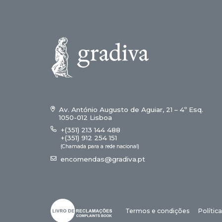
Av. António Augusto de Aguiar, 21 – 4º Esq.
1050-012 Lisboa
+(351) 213 144 488
+(351) 912 254 151
(Chamada para a rede nacional)
encomendas@gradiva.pt
Termos e condições
Polític