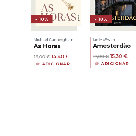
- 10%
- 10%
Ian McEwan
Michael Cunningham
Amesterdão
As Horas
O
O
O
O
15,30
€
14,40
€
17,00
€
16,00
€
preço
pr
preço
preço
ADICIONAR
ADICIONAR
original
atu
original
atual
era:
é:
era:
é:
17,00 €.
15,
16,00 €.
14,40 €.