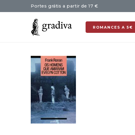
Portes grátis a partir de 17 €
ROMANCES A 5€