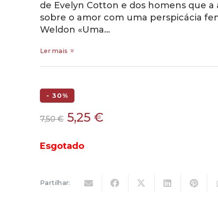
de Evelyn Cotton e dos homens que a
sobre o amor com uma perspicácia fem
Weldon «Uma…
Ler mais
- 30%
O
O
5,25
€
7,50
€
preço
preço
original
atual
Esgotado
era:
é:
7,50 €.
5,25 €.
Partilhar: