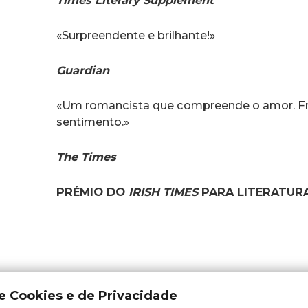
«Surpreendente e brilhante!»
Guardian
«Um romancista que compreende o amor. F
sentimento.»
The Times
PRÉMIO DO
IRISH TIMES
PARA LITERATURA
de Cookies e de Privacidade
Adicionar aos Favoritos