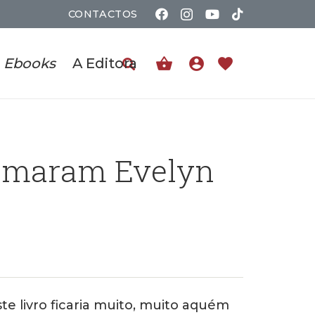
CONTACTOS
shopping_basket
account_circle
favorite
Ebooks
A Editora
Amaram Evelyn
e livro ficaria muito, muito aquém