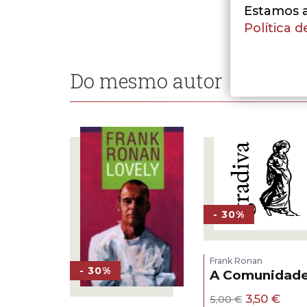
Estamos a 
Política d
Do mesmo autor
- 30%
Frank Ronan
- 30%
A Comunidad
O
O
3,50
€
5,00
€