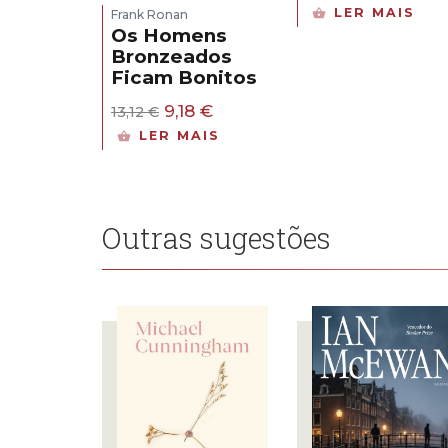
preço
pre
LER MAIS
Frank Ronan
original
atua
Os Homens
era:
é:
Bronzeados
5,00 €.
3,50 
Ficam Bonitos
O
O
9,18
€
13,12
€
preço
preço
LER MAIS
original
atual
era:
é:
13,12 €.
9,18 €.
Outras sugestões