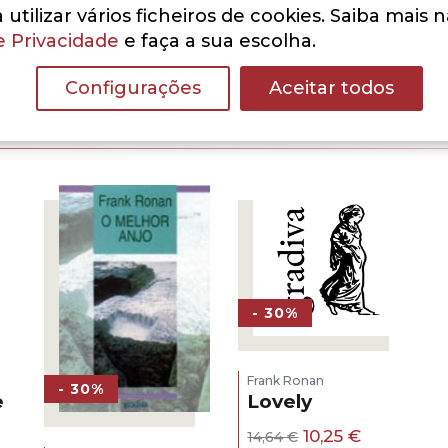
utilizar vários ficheiros de cookies. Saiba mais 
e Privacidade
e faça a sua escolha.
Configurações
Aceitar todos
- 30%
Frank Ronan
- 30%
e
Lovely
O
O
10,25
€
14,64
€