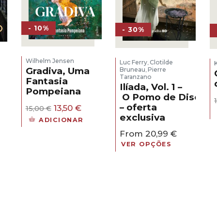
- 10%
- 30%
Wilhelm Jensen
Luc Ferry
Clotilde
,
Gradiva, Uma
Bruneau
Pierre
,
Taranzano
Fantasia
Ilíada, Vol. 1 –
Pompeiana
O Pomo de Discórd
eço
– oferta
O
O
al
13,50
€
15,00
€
preço
preço
exclusiva
ADICIONAR
original
atual
30 €.
From
20,99
€
era:
é:
15,00 €.
13,50 €.
VER OPÇÕES