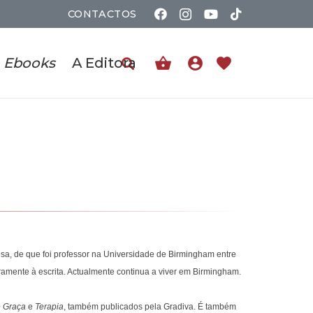
CONTACTOS
shopping_basket
account_circle
favorite
Ebooks
A Editora
a, de que foi professor na Universidade de Birmingham entre
iramente à escrita. Actualmente continua a viver em Birmingham.
 Graça
e
Terapia
, também publicados pela Gradiva. É também