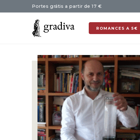
Portes grátis a partir de 17 €
ROMANCES A 5€