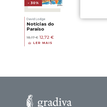
- 30%
David Lodge
Notícias do
Paraíso
O
O
12,72
€
18,17
€
preço
preço
LER MAIS
original
atual
era:
é:
18,17 €.
12,72 €.