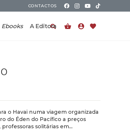
CONTACTOS
shopping_basket
account_circle
favorite
Ebooks
A Editora
so
para o Havai numa viagem organizada
ro do Éden do Pacífico a preços
 professoras solitárias em…