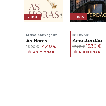
- 10%
- 10%
Ian McEwan
Michael Cunningham
Amesterdão
As Horas
O
O
O
O
15,30
€
14,40
€
17,00
€
16,00
€
preço
pr
preço
preço
ADICIONAR
ADICIONAR
original
at
original
atual
era:
é:
era:
é:
17,00 €.
15
16,00 €.
14,40 €.