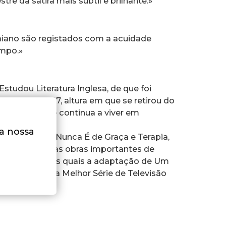
e da sátira mais subtil e brilhante.»
aiano são registados com a acuidade
empo.»
udou Literatura Inglesa, de que foi
e 1960 e 1987, altura em que se retirou do
a. Actualmente continua a viver em
na nossa
e Um Almoço Nunca É de Graça e Terapia,
autor de várias obras importantes de
elevisão, entre as quais a adaptação de Um
prémio para a Melhor Série de Televisão