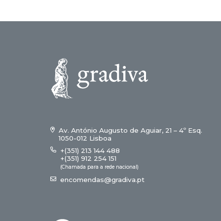
Av. António Augusto de Aguiar, 21 – 4º Esq.
1050-012 Lisboa
+(351) 213 144 488
+(351) 912 254 151
(Chamada para a rede nacional)
encomendas@gradiva.pt