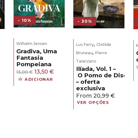
- 10%
- 30%
,
Wilhelm Jensen
Luc Ferry
Clotilde
Gradiva, Uma
,
Bruneau
Pierre
Fantasia
Taranzano
Pompeiana
eço
Ilíada, Vol. 1 –
O
O
13,50
€
15,00
€
O Pomo de Discórd
ual
preço
preço
ADICIONAR
– oferta
original
atual
exclusiva
,30 €.
era:
é:
From
20,99
€
15,00 €.
13,50 €.
VER OPÇÕES