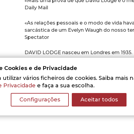
«Mais uma prova de que David Lodge é o mestr
Daily Mail
«As relações pessoais e o modo de vida hav
sarcástica de um Evelyn Waugh do nosso t
Spectator
DAVID LODGE nasceu em Londres em 1935. Est
professor na Universidade de Birmingham entr
ensino para se dedicar inteiramente à escrit
de Cookies e de Privacidade
Birmingham.
utilizar vários ficheiros de cookies. Saiba mais 
Entre os romances de sua autoria incluem-s
e Privacidade
e faça a sua escolha.
também publicados pela Gradiva. É também 
ensaio na área da literatura e de séries de t
Configurações
Aceitar todos
Almoço Nunca é de Graça, distinguida com o 
de 1989 da Royal Television Society.