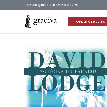
Portes grátis a partir de 17 €
ROMANCES A 5€