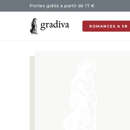
Portes grátis a partir de 17 €
ROMANCES A 5€