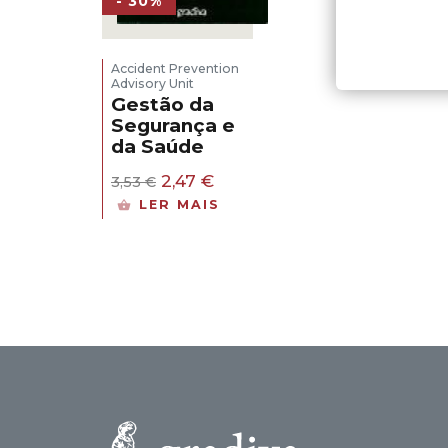
- 30%
Accident Prevention
Advisory Unit
Gestão da
Segurança e
da Saúde
O
O
2,47
€
3,53
€
preço
preço
LER MAIS
original
atual
era:
é:
3,53 €.
2,47 €.