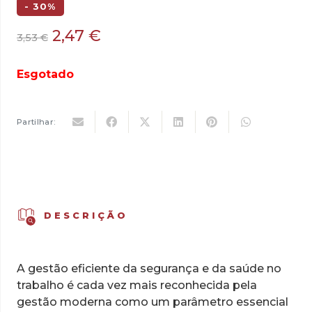
- 30%
O
O
2,47
€
3,53
€
preço
preço
original
atual
Esgotado
era:
é:
3,53 €.
2,47 €.
Partilhar:
DESCRIÇÃO
A gestão eficiente da segurança e da saúde no
trabalho é cada vez mais reconhecida pela
gestão moderna como um parâmetro essencial