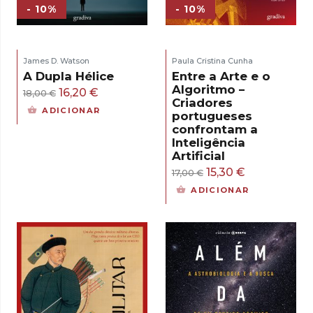
- 10%
- 10%
James D. Watson
Paula Cristina Cunha
A Dupla Hélice
Entre a Arte e o
Algoritmo –
O
O
16,20
€
18,00
€
Criadores
preço
preço
ADICIONAR
portugueses
original
atual
confrontam a
Inteligência
era:
é:
Artificial
18,00 €.
16,20 €.
O
O
15,30
€
17,00
€
preço
preço
ADICIONAR
original
atual
era:
é:
17,00 €.
15,30 €.