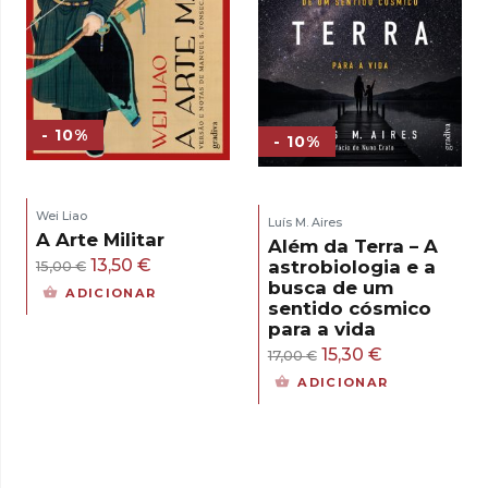
- 10%
- 10%
Wei Liao
Luís M. Aires
A Arte Militar
Além da Terra – A
O
O
13,50
€
astrobiologia e a
15,00
€
busca de um
preço
preço
ADICIONAR
sentido cósmico
original
atual
para a vida
era:
é:
O
O
15,30
€
17,00
€
15,00 €.
13,50 €.
preço
preço
ADICIONAR
original
atual
era:
é:
17,00 €.
15,30 €.